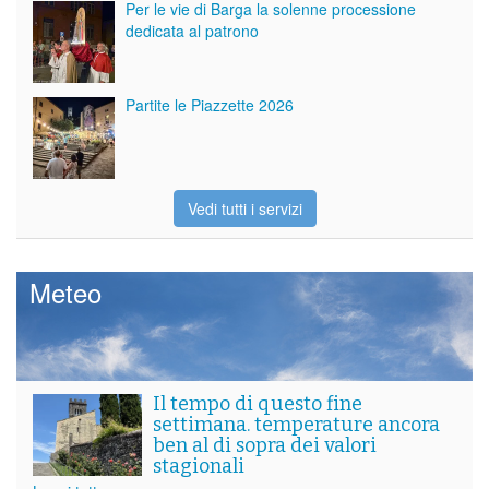
Per le vie di Barga la solenne processione
dedicata al patrono
Partite le Piazzette 2026
Vedi tutti i servizi
Meteo
Il tempo di questo fine
settimana. temperature ancora
ben al di sopra dei valori
stagionali