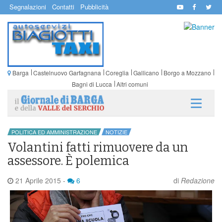
Segnalazioni
Contatti
Pubblicità
Barga
Castelnuovo Garfagnana
Coreglia
Gallicano
Borgo a Mozzano
Bagni di Lucca
Altri comuni
POLITICA ED AMMINISTRAZIONE
NOTIZIE
Volantini fatti rimuovere da un
assessore. È polemica
21 Aprile 2015
-
6
di
Redazione