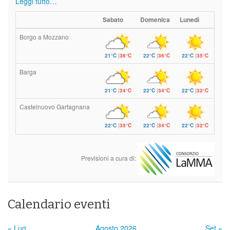
Leggi tutto…
Sabato
Domenica
Lunedì
Borgo a Mozzano
21°C
|
36°C
22°C
|
36°C
22°C
|
35°C
Barga
21°C
|
34°C
22°C
|
34°C
22°C
|
32°C
Castelnuovo Garfagnana
22°C
|
35°C
22°C
|
34°C
22°C
|
32°C
Previsioni a cura di:
Calendario eventi
« Lug
Agosto 2026
Set »