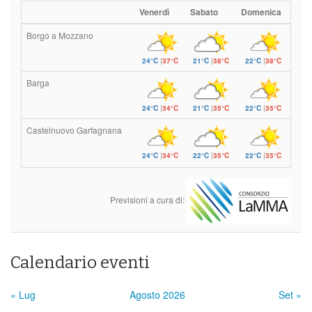
Venerdì
Sabato
Domenica
Borgo a Mozzano
24°C
|
37°C
21°C
|
38°C
22°C
|
38°C
Barga
24°C
|
34°C
21°C
|
35°C
22°C
|
35°C
Castelnuovo Garfagnana
24°C
|
34°C
22°C
|
35°C
22°C
|
35°C
Previsioni a cura di:
Calendario eventi
« Lug
Agosto 2026
Set »