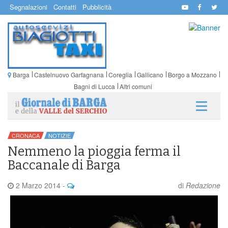
Segnalazioni
Contatti
Pubblicità
Barga
Castelnuovo Garfagnana
Coreglia
Gallicano
Borgo a Mozzano
Bagni di Lucca
Altri comuni
CRONACA
NOTIZIE
Nemmeno la pioggia ferma il
Baccanale di Barga
2 Marzo 2014
-
di
Redazione