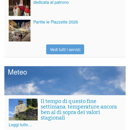
dedicata al patrono
Partite le Piazzette 2026
Vedi tutti i servizi
Meteo
Il tempo di questo fine
settimana. temperature ancora
ben al di sopra dei valori
stagionali
Leggi tutto…