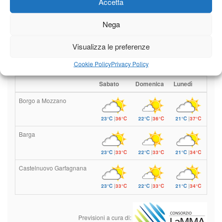
Accetta
Nega
Il tempo di questo fine
settimana. temperature ancora
ben al di sopra dei valori
Visualizza le preferenze
stagionali
Cookie Policy
Privacy Policy
Leggi tutto…
Sabato
Domenica
Lunedì
Borgo a Mozzano
23°C
|
36°C
22°C
|
36°C
21°C
|
37°C
Barga
23°C
|
33°C
22°C
|
33°C
21°C
|
34°C
Castelnuovo Garfagnana
23°C
|
33°C
22°C
|
33°C
21°C
|
34°C
Previsioni a cura di: