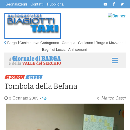
Segnalazioni
Contatti
Pubblicità
Barga
Castelnuovo Garfagnana
Coreglia
Gallicano
Borgo a Mozzano
Bagni di Lucca
Altri comuni
CRONACA
NOTIZIE
Tombola della Befana
3 Gennaio 2009
-
di
Matteo Casci