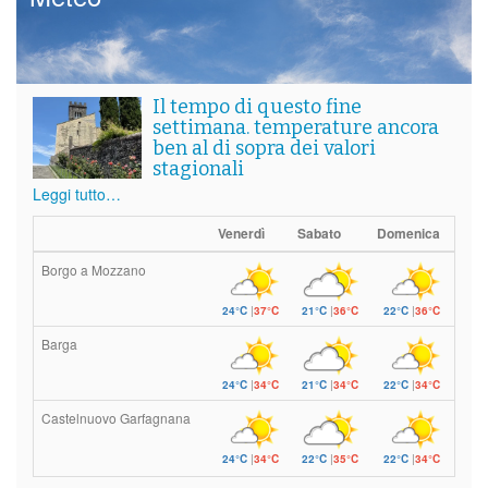
Il tempo di questo fine
settimana. temperature ancora
ben al di sopra dei valori
stagionali
Leggi tutto…
Venerdì
Sabato
Domenica
Borgo a Mozzano
24°C
|
37°C
21°C
|
36°C
22°C
|
36°C
Barga
24°C
|
34°C
21°C
|
34°C
22°C
|
34°C
Castelnuovo Garfagnana
24°C
|
34°C
22°C
|
35°C
22°C
|
34°C