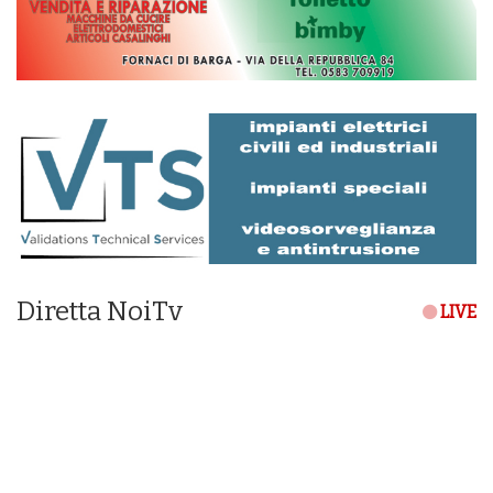
Diretta NoiTv
LIVE