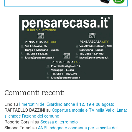
Commenti recenti
Lino
su
I mercatini del Giardino anche il 12, 19 e 26 agosto
RAFFAELLO DAZZINI
su
​Copertura mobile e TV nella Val di Lima;
si chiede l’azione del comune
Roberto Corsini
su
Scossa di terremoto
Simone Tomei
su
ANPI, sdegno e condanna per la scelta del