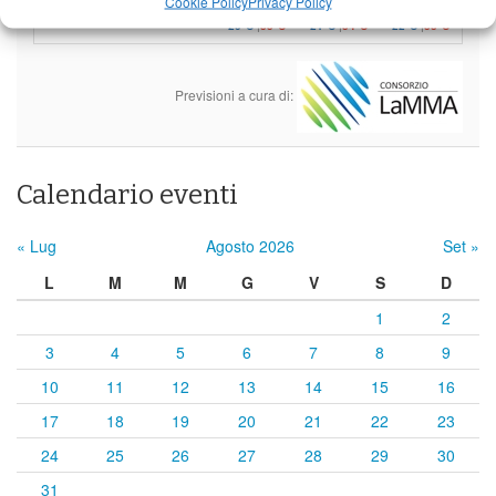
Cookie Policy
Privacy Policy
20°C
|
35°C
21°C
|
34°C
22°C
|
33°C
Previsioni a cura di:
Calendario eventi
« Lug
Agosto 2026
Set »
L
M
M
G
V
S
D
1
2
3
4
5
6
7
8
9
10
11
12
13
14
15
16
17
18
19
20
21
22
23
24
25
26
27
28
29
30
31