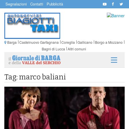
Segnalazioni
Contatti
Pubblicità
Barga
Castelnuovo Garfagnana
Coreglia
Gallicano
Borgo a Mozzano
Bagni di Lucca
Altri comuni
Tag: marco baliani