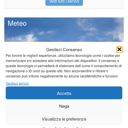
Vedi tutti i servizi
Meteo
Gestisci Consenso
Sole e temperature ancora ben
Per fornire le migliori esperienze, utilizziamo tecnologie come i cookie per
al di sopra delle medie stagionali
memorizzare e/o accedere alle informazioni del dispositivo. Il consenso a
Leggi tutto…
queste tecnologie ci permetterà di elaborare dati come il comportamento di
navigazione o ID unici su questo sito. Non acconsentire o ritirare il
Giovedì
Venerdì
Sabato
consenso può influire negativamente su alcune caratteristiche e funzioni.
Gestisci servizi
Borgo a Mozzano
Accetta
19°C
|
38°C
21°C
|
37°C
21°C
|
36°C
Barga
Nega
19°C
|
35°C
21°C
|
34°C
21°C
|
33°C
Visualizza le preferenze
Castelnuovo Garfagnana