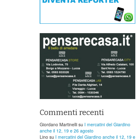
Commenti recenti
Giordano Martinelli
su
I mercatini del Giardino
anche il 12, 19 e 26 agosto
Lino
su
I mercatini del Giardino anche il 12, 19 e