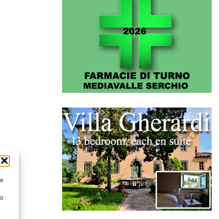
re
to