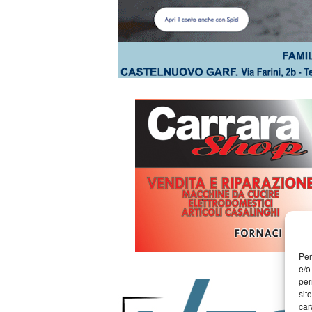
Per
e/o
per
sit
car