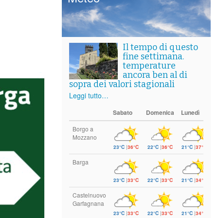
Il tempo di questo
fine settimana.
temperature
ancora ben al di
sopra dei valori stagionali
Leggi tutto…
Sabato
Domenica
Lunedì
Borgo a
Mozzano
23°C
|
36°C
22°C
|
36°C
21°C
|
37°C
Barga
23°C
|
33°C
22°C
|
33°C
21°C
|
34°C
Castelnuovo
Garfagnana
23°C
|
33°C
22°C
|
33°C
21°C
|
34°C