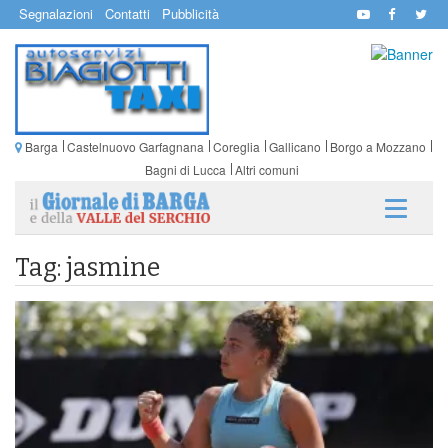
Segnalazioni
Contatti
Pubblicità
Barga
Castelnuovo Garfagnana
Coreglia
Gallicano
Borgo a Mozzano
Bagni di Lucca
Altri comuni
Tag: jasmine