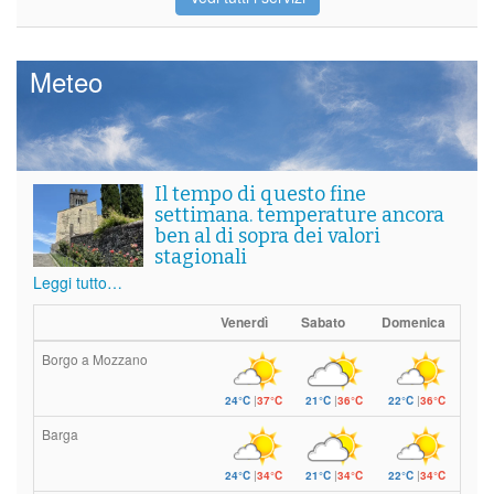
Meteo
Il tempo di questo fine
settimana. temperature ancora
ben al di sopra dei valori
stagionali
Leggi tutto…
Venerdì
Sabato
Domenica
Borgo a Mozzano
24°C
|
37°C
21°C
|
36°C
22°C
|
36°C
Barga
24°C
|
34°C
21°C
|
34°C
22°C
|
34°C