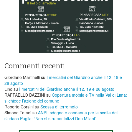
Commenti recenti
Giordano Martinelli
su
I mercatini del Giardino anche il 12, 19 e
26 agosto
Lino
su
I mercatini del Giardino anche il 12, 19 e 26 agosto
RAFFAELLO DAZZINI
su
​Copertura mobile e TV nella Val di Lima;
si chiede l’azione del comune
Roberto Corsini
su
Scossa di terremoto
Simone Tomei
su
ANPI, sdegno e condanna per la scelta del
sindaco Puglia: “Non si strumentalizzi Don Milani”