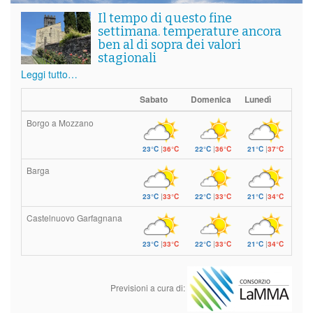
Il tempo di questo fine
settimana. temperature ancora
ben al di sopra dei valori
stagionali
Leggi tutto…
Sabato
Domenica
Lunedì
Borgo a Mozzano
23°C
|
36°C
22°C
|
36°C
21°C
|
37°C
Barga
23°C
|
33°C
22°C
|
33°C
21°C
|
34°C
Castelnuovo Garfagnana
23°C
|
33°C
22°C
|
33°C
21°C
|
34°C
Previsioni a cura di: