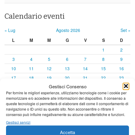
Calendario eventi
« Lug
Agosto 2026
Set »
L
M
M
G
V
S
D
1
2
3
4
5
6
7
8
9
10
11
12
13
14
15
16
17
18
19
20
21
22
23
Gestisci Consenso
24
25
26
27
28
29
30
Per fornire le migliori esperienze, utilizziamo tecnologie come i cookie per
31
memorizzare e/o accedere alle informazioni del dispositivo. Il consenso a
queste tecnologie ci permetterà di elaborare dati come il comportamento di
navigazione o ID unici su questo sito. Non acconsentire o ritirare il
consenso può influire negativamente su alcune caratteristiche e funzioni.
Gestisci servizi
Accetta