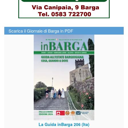
Scarica il Giornale di Barga in PDF
La Guida inBarga 206 (Ita)