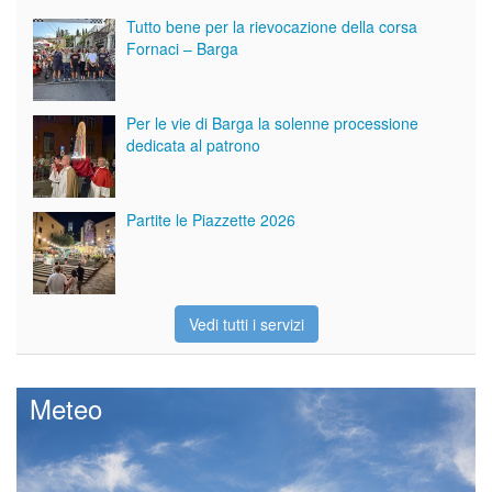
Tutto bene per la rievocazione della corsa
Fornaci – Barga
Per le vie di Barga la solenne processione
dedicata al patrono
Partite le Piazzette 2026
Vedi tutti i servizi
Meteo