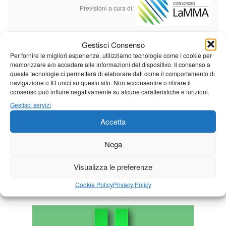
Previsioni a cura di:
Gestisci Consenso
Calendario eventi
Per fornire le migliori esperienze, utilizziamo tecnologie come i cookie per
memorizzare e/o accedere alle informazioni del dispositivo. Il consenso a
queste tecnologie ci permetterà di elaborare dati come il comportamento di
« Lug
Agosto 2026
Set »
navigazione o ID unici su questo sito. Non acconsentire o ritirare il
consenso può influire negativamente su alcune caratteristiche e funzioni.
L
M
M
G
V
S
D
Gestisci servizi
1
2
Accetta
3
4
5
6
7
8
9
10
11
12
13
14
15
16
Nega
17
18
19
20
21
22
23
Visualizza le preferenze
24
25
26
27
28
29
30
Cookie Policy
Privacy Policy
31