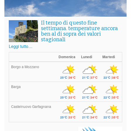
Il tempo di questo fine
settimana. temperature ancora
ben al di sopra dei valori
stagionali
Leggi tutto…
Domenica
Lunedì
Martedì
Borgo a Mozzano
25°C
|
36°C
21°C
|
37°C
22°C
|
38°C
Barga
25°C
|
33°C
21°C
|
34°C
22°C
|
35°C
Castelnuovo Garfagnana
25°C
|
33°C
21°C
|
34°C
22°C
|
35°C