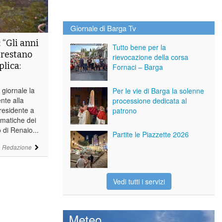
Giornale di Barga Tv
 “Gli anni
Tutto bene per la
 restano
rievocazione della corsa
plica:
Fornaci – Barga
 giornale la
Per le vie di Barga la solenne
nte alla
processione dedicata al
residente a
patrono
ematiche dei
 di Renaio...
Partite le Piazzette 2026
i
Redazione
Vedi tutti i servizi
Meteo