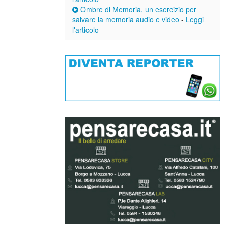
Ombre di Memoria, un esercizio per
salvare la memoria audio e video
-
Leggi
l'articolo