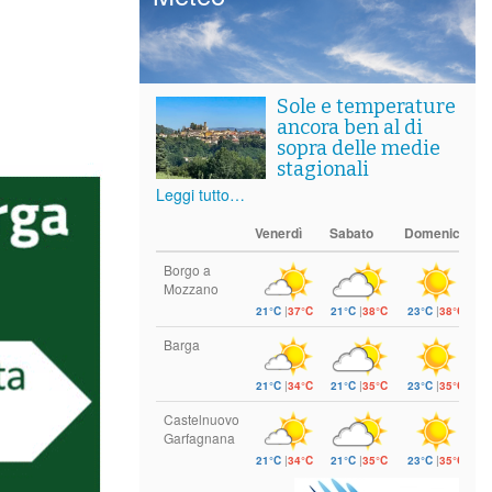
Sole e temperature
ancora ben al di
sopra delle medie
stagionali
Leggi tutto…
Venerdì
Sabato
Domenica
Borgo a
Mozzano
21°C
|
37°C
21°C
|
38°C
23°C
|
38°C
Barga
21°C
|
34°C
21°C
|
35°C
23°C
|
35°C
Castelnuovo
Garfagnana
21°C
|
34°C
21°C
|
35°C
23°C
|
35°C