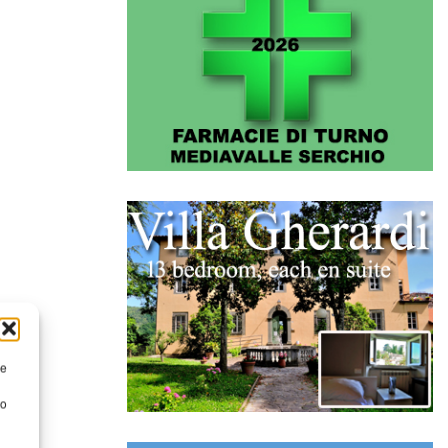
re
to