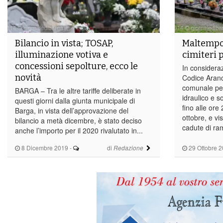
Bilancio in vista; TOSAP,
Maltempo 
illuminazione votiva e
cimiteri 
concessioni sepolture, ecco le
In consideraz
novità
Codice Arancio
comunale per 
BARGA – Tra le altre tariffe deliberate in
idraulico e so
questi giorni dalla giunta municipale di
fino alle ore
Barga, in vista dell’approvazione del
ottobre, e vi
bilancio a metà dicembre, è stato deciso
cadute di ram
anche l’importo per il 2020 rivalutato in...
8 Dicembre 2019
-
di
29 Ottobre 
Redazione