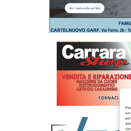
Per
e/o
per
sit
car