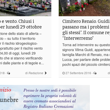
e vento. Chiusi i
Cimitero Renaio. Guidi:
per lunedì 29 ottobre
passano ma i problemi
gli stessi”. Il comune re
ione dello stato di allerta –
“Interverremo”
 – su tutto il territorio
il rischio idrogeologico-
Torna ad intervenire su questo
prattutto per il rischio vento
signora Vilma Guidi, appartene
 24,00 di oggi, lunedì 29
famiglia Marchi di Renaio, ma 
sto che si stanno verificando
Lucca, per parlare delle probl
i dalle piante e di tegole e...
pochi spazi del piccolo cimitero
2018
-
di
27 Settembre 2016
-
d
Redazione