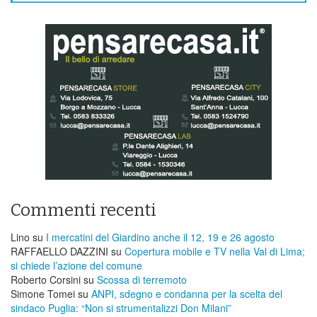
Commenti recenti
Lino
su
I mercatini del Giardino anche il 12, 19 e 26 agosto
RAFFAELLO DAZZINI
su
​Copertura mobile e TV nella Val di Lima;
si chiede l’azione del comune
Roberto Corsini
su
Scossa di terremoto
Simone Tomei
su
ANPI, sdegno e condanna per la scelta del
sindaco Puglia: “Non si strumentalizzi Don Milani”