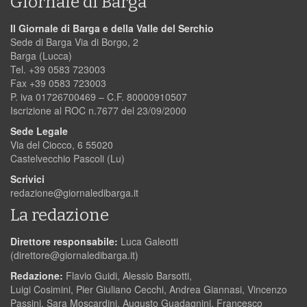
Giornale di Barga
Il Giornale di Barga e della Valle del Serchio
Sede di Barga Via di Borgo, 2
Barga (Lucca)
Tel. +39 0583 723003
Fax +39 0583 723003
P. iva 01726700469 – C.F. 80000910507
Iscrizione al ROC n.7677 del 23/09/2000
Sede Legale
Via del Ciocco, 6 55020
Castelvecchio Pascoli (Lu)
Scrivici
redazione@giornaledibarga.it
La redazione
Direttore responsabile:
Luca Galeotti
(
direttore@giornaledibarga.it
)
Redazione:
Flavio Guidi, Alessio Barsotti,
Luigi Cosimini, Pier Giuliano Cecchi, Andrea Giannasi, Vincenzo
Passini, Sara Moscardini, Augusto Guadagnini, Francesco