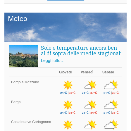
Meteo
Sole e temperature ancora ben
al di sopra delle medie stagionali
Leggi tutto…
Giovedì
Venerdì
Sabato
Borgo a Mozzano
24°C
|
38°C
21°C
|
37°C
21°C
|
38°C
Barga
24°C
|
35°C
21°C
|
34°C
21°C
|
35°C
Castelnuovo Garfagnana