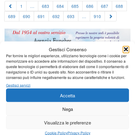
1
…
683
684
685
686
687
688
689
690
691
692
693
…
910
Gestisci Consenso
Per fornire le migliori esperienze, utilizziamo tecnologie come i cookie per
memorizzare e/o accedere alle informazioni del dispositivo. Il consenso a
queste tecnologie ci permetterà di elaborare dati come il comportamento di
navigazione o ID unici su questo sito. Non acconsentire o ritirare il
consenso può influire negativamente su alcune caratteristiche e funzioni.
Gestisci servizi
Accetta
Nega
Visualizza le preferenze
Cookie Policy
Privacy Policy