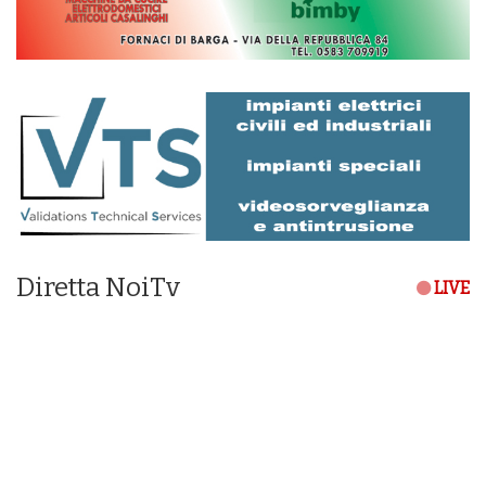
Diretta NoiTv
LIVE