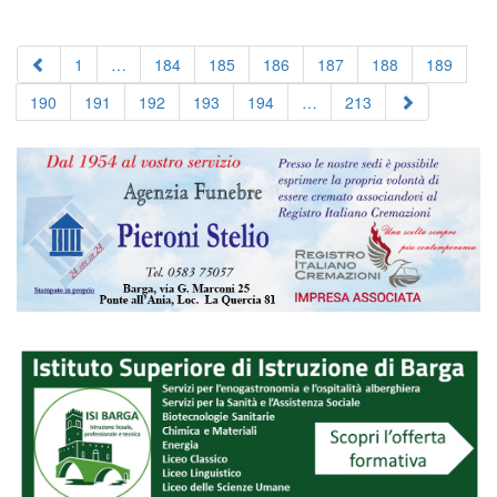
le
“calocchie”!
(foto
Giuseppe
1
…
184
185
186
187
188
189
Luti)
190
191
192
193
194
…
213