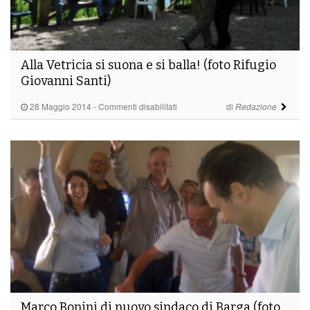
Alla Vetricia si suona e si balla! (foto Rifugio
Giovanni Santi)
su
28 Maggio 2014
-
Commenti disabilitati
di
Redazione
Alla
Vetricia
si
suona
e
si
balla!
(foto
Rifugio
Giovanni
Santi)
Marco Bonini di nuovo sindaco di Barga (foto