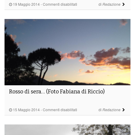
su
19 Maggio 2014
-
Commenti disabilitati
di
Redazione
ciao
Silvano!
(foto
Milvio
Sainati)
Rosso di sera… (Foto Fabiana di Riccio)
su
15 Maggio 2014
-
Commenti disabilitati
di
Redazione
Rosso
di
sera…
(Foto
Fabiana