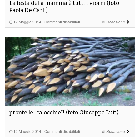
La festa della mamma è tutti i giorni (foto
Paola De Carli)
su
12 Maggio 2014
-
Commenti disabilitati
di
Redazione
La
festa
della
mamma
è
tutti
i
giorni
(foto
Paola
De
Carli)
pronte le “calocchie”! (foto Giuseppe Luti)
su
10 Maggio 2014
-
Commenti disabilitati
di
Redazione
pronte