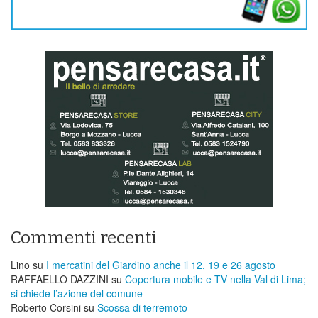
Commenti recenti
Lino
su
I mercatini del Giardino anche il 12, 19 e 26 agosto
RAFFAELLO DAZZINI
su
​Copertura mobile e TV nella Val di Lima;
si chiede l’azione del comune
Roberto Corsini
su
Scossa di terremoto