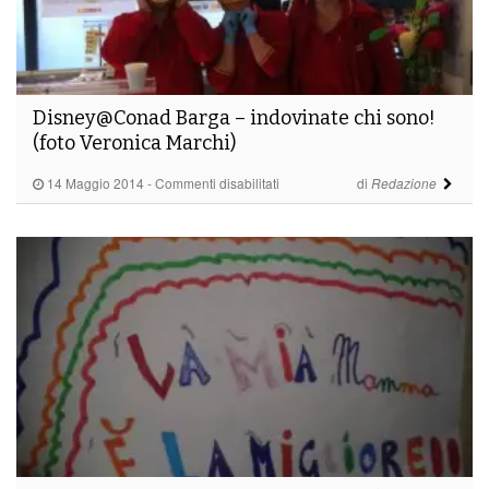
Disney@Conad Barga – indovinate chi sono!
(foto Veronica Marchi)
su
14 Maggio 2014
-
Commenti disabilitati
di
Redazione
Disney@Conad
Barga
–
indovinate
chi
sono!
(foto
Veronica
Marchi)