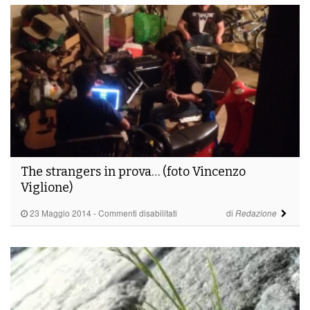
(foto
Carla
Del
Checcolo)
The strangers in prova… (foto Vincenzo
Viglione)
su
23 Maggio 2014
-
Commenti disabilitati
di
Redazione
The
strangers
in
prova…
(foto
Vincenzo
Viglione)