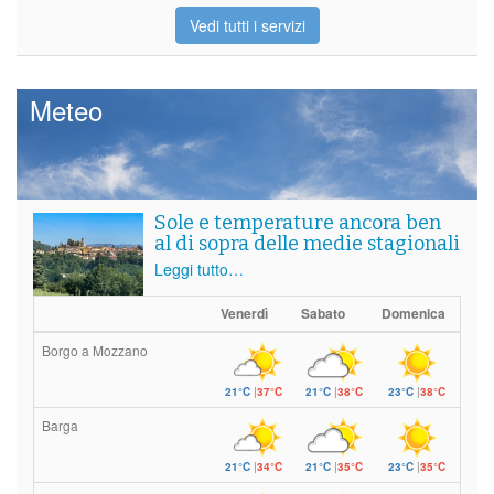
Vedi tutti i servizi
Meteo
Sole e temperature ancora ben
al di sopra delle medie stagionali
Leggi tutto…
Venerdì
Sabato
Domenica
Borgo a Mozzano
21°C
|
37°C
21°C
|
38°C
23°C
|
38°C
Barga
21°C
|
34°C
21°C
|
35°C
23°C
|
35°C