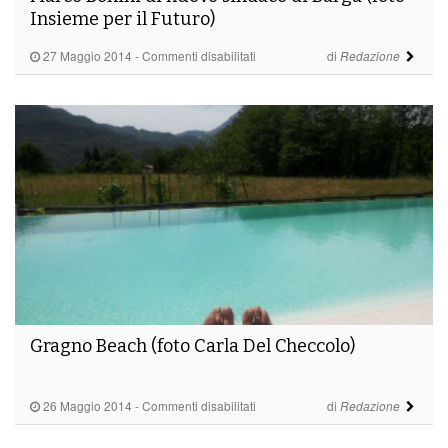
Insieme per il Futuro)
su
27 Maggio 2014
-
Commenti disabilitati
di
Redazione
Marco
Bonini
di
nuovo
sindaco
di
Barga
(foto
Insieme
per
il
Futuro)
Gragno Beach (foto Carla Del Checcolo)
su
26 Maggio 2014
-
Commenti disabilitati
di
Redazione
Gragno
Beach