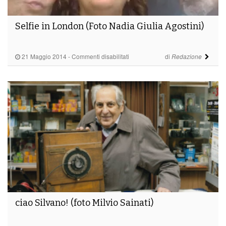
Selfie in London (Foto Nadia Giulia Agostini)
su
21 Maggio 2014
-
Commenti disabilitati
di
Redazione
Selfie
in
London
(Foto
Nadia
Giulia
Agostini)
ciao Silvano! (foto Milvio Sainati)