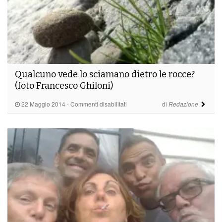
Qualcuno vede lo sciamano dietro le rocce?
(foto Francesco Ghiloni)
su
22 Maggio 2014
-
Commenti disabilitati
di
Redazione
Qualcuno
vede
lo
sciamano
dietro
le
rocce?
(foto
Francesco
Ghiloni)