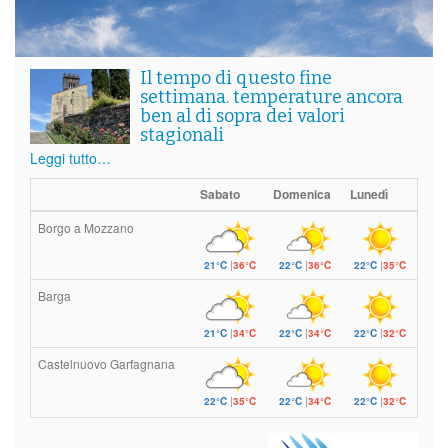
Il tempo di questo fine
settimana. temperature ancora
ben al di sopra dei valori
stagionali
Leggi tutto…
Sabato
Domenica
Lunedì
Borgo a Mozzano
21°C
|
36°C
22°C
|
36°C
22°C
|
35°C
Barga
21°C
|
34°C
22°C
|
34°C
22°C
|
32°C
Castelnuovo Garfagnana
22°C
|
35°C
22°C
|
34°C
22°C
|
32°C