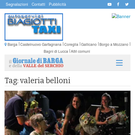
Segnalazioni
Contatti
Pubblicità
Barga
Castelnuovo Garfagnana
Coreglia
Gallicano
Borgo a Mozzano
Bagni di Lucca
Altri comuni
Tag: valeria belloni