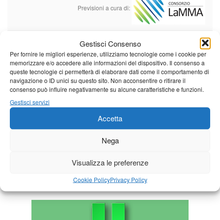
Previsioni a cura di:
Gestisci Consenso
Calendario eventi
Per fornire le migliori esperienze, utilizziamo tecnologie come i cookie per
memorizzare e/o accedere alle informazioni del dispositivo. Il consenso a
queste tecnologie ci permetterà di elaborare dati come il comportamento di
« Lug
Agosto 2026
Set »
navigazione o ID unici su questo sito. Non acconsentire o ritirare il
consenso può influire negativamente su alcune caratteristiche e funzioni.
L
M
M
G
V
S
D
Gestisci servizi
1
2
Accetta
3
4
5
6
7
8
9
10
11
12
13
14
15
16
Nega
17
18
19
20
21
22
23
Visualizza le preferenze
24
25
26
27
28
29
30
Cookie Policy
Privacy Policy
31