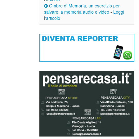
Ombre di Memoria, un esercizio per
salvare la memoria audio e video
-
Leggi
l'articolo