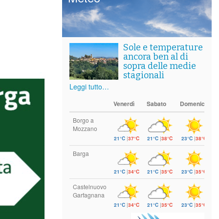
Sole e temperature
ancora ben al di
sopra delle medie
stagionali
Leggi tutto…
Venerdì
Sabato
Domenica
Borgo a
Mozzano
21°C
|
37°C
21°C
|
38°C
23°C
|
38°C
Barga
21°C
|
34°C
21°C
|
35°C
23°C
|
35°C
Castelnuovo
Garfagnana
21°C
|
34°C
21°C
|
35°C
23°C
|
35°C