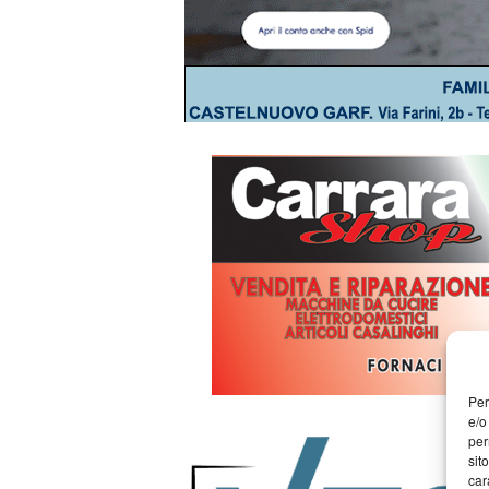
Per
e/o
per
sit
car