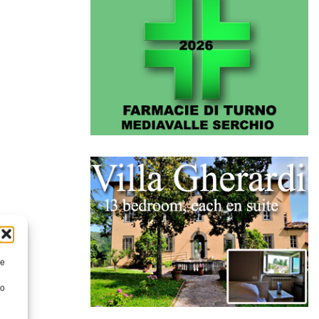
re
to