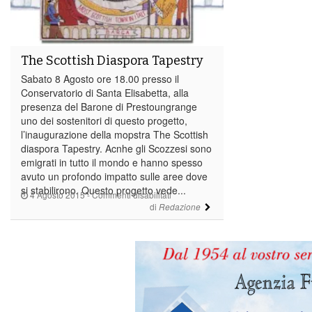
The Scottish Diaspora Tapestry
Sabato 8 Agosto ore 18.00 presso il
Conservatorio di Santa Elisabetta, alla
presenza del Barone di Prestoungrange
uno dei sostenitori di questo progetto,
l’inaugurazione della mopstra The Scottish
diaspora Tapestry. Acnhe gli Scozzesi sono
emigrati in tutto il mondo e hanno spesso
avuto un profondo impatto sulle aree dove
si stabilirono. Questo progetto vede...
su
4 Agosto 2015
-
Commenti disabilitati
The
di
Redazione
Scottish
Diaspora
Tapestry