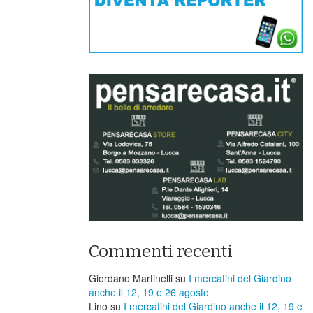
Commenti recenti
Giordano Martinelli
su
I mercatini del Giardino
anche il 12, 19 e 26 agosto
Lino
su
I mercatini del Giardino anche il 12, 19 e