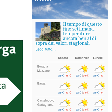
Il tempo di questo
fine settimana.
temperature
ancora ben al di
sopra dei valori stagionali
Leggi tutto…
Sabato
Domenica
Lunedì
Borgo a
Mozzano
23°C
|
36°C
22°C
|
36°C
21°C
|
37°C
Barga
23°C
|
33°C
22°C
|
33°C
21°C
|
34°C
Castelnuovo
Garfagnana
23°C
|
33°C
22°C
|
33°C
21°C
|
34°C