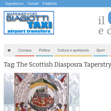
Segnalazioni
Contatti
Pubblicità
Cronaca
Politica
Cultura e spettacolo
Sport
Tag: The Scottish Diasposra Taperstr