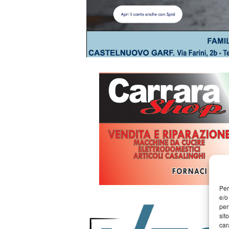
Per
e/o
per
sit
car