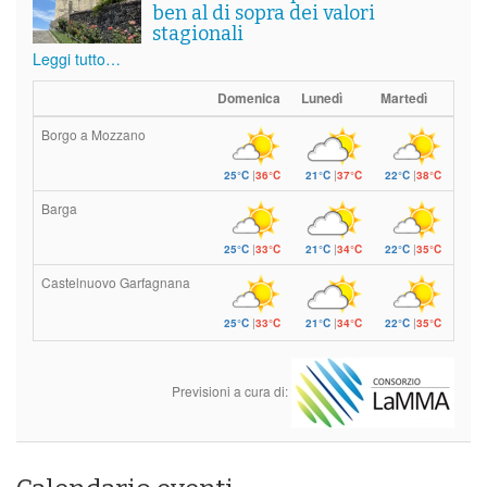
ben al di sopra dei valori
stagionali
Leggi tutto…
Domenica
Lunedì
Martedì
Borgo a Mozzano
25°C
|
36°C
21°C
|
37°C
22°C
|
38°C
Barga
25°C
|
33°C
21°C
|
34°C
22°C
|
35°C
Castelnuovo Garfagnana
25°C
|
33°C
21°C
|
34°C
22°C
|
35°C
Previsioni a cura di: