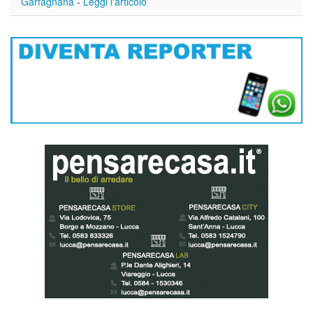
Garfagnana
-
Leggi l'articolo