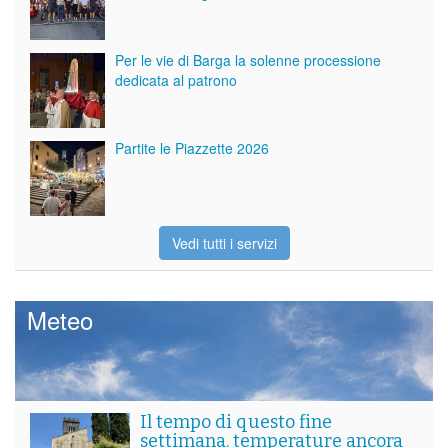
Per le vie di Barga la solenne processione
dedicata al patrono
Partite le Piazzette 2026
Vedi tutti i servizi
Meteo
Il tempo di questo fine
settimana. temperature ancora