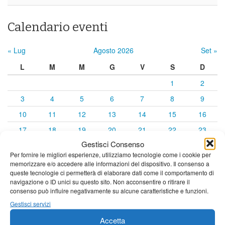
Calendario eventi
« Lug
Agosto 2026
Set »
L
M
M
G
V
S
D
1
2
3
4
5
6
7
8
9
10
11
12
13
14
15
16
17
18
19
20
21
22
23
Gestisci Consenso
24
25
26
27
28
29
30
Per fornire le migliori esperienze, utilizziamo tecnologie come i cookie per
31
memorizzare e/o accedere alle informazioni del dispositivo. Il consenso a
queste tecnologie ci permetterà di elaborare dati come il comportamento di
navigazione o ID unici su questo sito. Non acconsentire o ritirare il
consenso può influire negativamente su alcune caratteristiche e funzioni.
Gestisci servizi
Accetta