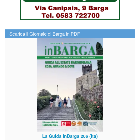
Scarica il Giornale di Barga in PDF
La Guida inBarga 206 (Ita)