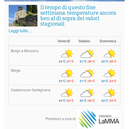
Il tempo di questo fine
settimana. temperature ancora
ben al di sopra dei valori
stagionali
Leggi tutto…
Venerdì
Sabato
Domenica
Borgo a Mozzano
24°C
|
37°C
21°C
|
36°C
22°C
|
36°C
Barga
24°C
|
34°C
21°C
|
34°C
22°C
|
34°C
Castelnuovo Garfagnana
24°C
|
34°C
22°C
|
35°C
22°C
|
34°C
Previsioni a cura di: