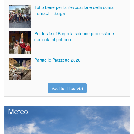
Tutto bene per la rievocazione della corsa
Fornaci – Barga
Per le vie di Barga la solenne processione
dedicata al patrono
Partite le Piazzette 2026
Vedi tutti i servizi
Meteo