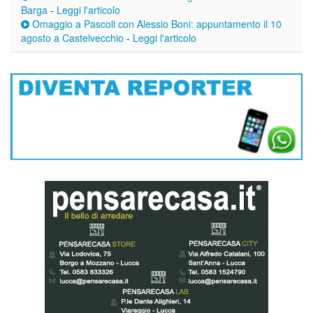
Barga
-
Leggi l'articolo
Omaggio a Pascoli con Alessio Boni: appuntamento il 10
agosto a Castelvecchio
-
Leggi l'articolo