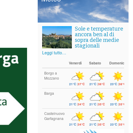
Sole e temperature
ancora ben al di
sopra delle medie
stagionali
Leggi tutto…
Venerdì
Sabato
Domenica
Borgo a
Mozzano
21°C
|
37°C
21°C
|
38°C
23°C
|
38°C
Barga
21°C
|
34°C
21°C
|
35°C
23°C
|
35°C
Castelnuovo
Garfagnana
21°C
|
34°C
21°C
|
35°C
23°C
|
35°C