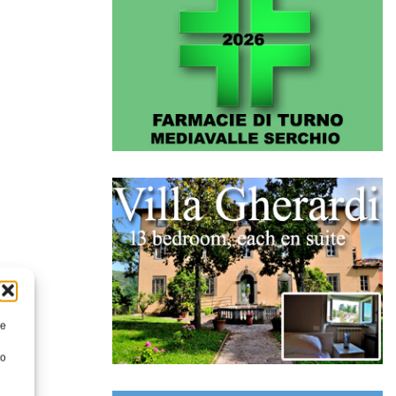
re
to