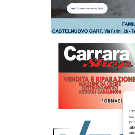
Per
e/o
per
sit
car