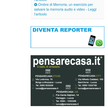
Ombre di Memoria, un esercizio per
salvare la memoria audio e video
-
Leggi
l'articolo