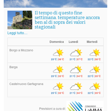
Il tempo di questo fine
settimana. temperature ancora
ben al di sopra dei valori
stagionali
Leggi tutto…
Domenica
Lunedì
Martedì
Borgo a Mozzano
25°C
|
36°C
21°C
|
37°C
22°C
|
38°C
Barga
25°C
|
33°C
21°C
|
34°C
22°C
|
35°C
Castelnuovo Garfagnana
25°C
|
33°C
21°C
|
34°C
22°C
|
35°C
Previsioni a cura di: