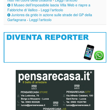
nido nel cuore della cittadina
-
Leggi l'articolo
Il Museo dell’Impossibile lascia Villa Web e riapre a
Fabbriche di Vallico
-
Leggi l'articolo
Juniores da grido in azione sulle strade del GP della
Garfagnana
-
Leggi l'articolo