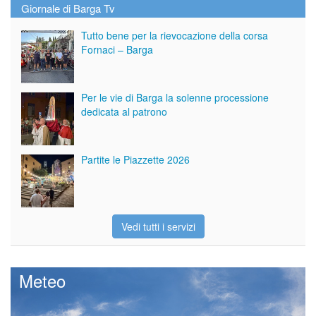
Giornale di Barga Tv
Tutto bene per la rievocazione della corsa
Fornaci – Barga
Per le vie di Barga la solenne processione
dedicata al patrono
Partite le Piazzette 2026
Vedi tutti i servizi
Meteo