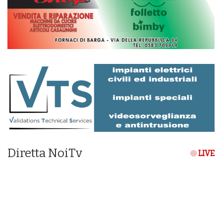
Diretta NoiTv
LIVE