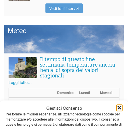
Vedi tutti i servizi
Meteo
Il tempo di questo fine
settimana. temperature ancora
ben al di sopra dei valori
stagionali
Leggi tutto…
Domenica
Lunedì
Martedì
Borgo a Mozzano
Gestisci Consenso
25°C
|
36°C
21°C
|
37°C
22°C
|
38°C
Per fornire le migliori esperienze, utilizziamo tecnologie come i cookie per
memorizzare e/o accedere alle informazioni del dispositivo. Il consenso a
Barga
queste tecnologie ci permetterà di elaborare dati come il comportamento di