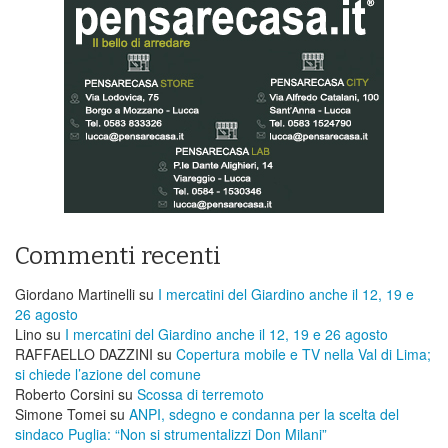
Commenti recenti
Giordano Martinelli
su
I mercatini del Giardino anche il 12, 19 e
26 agosto
Lino
su
I mercatini del Giardino anche il 12, 19 e 26 agosto
RAFFAELLO DAZZINI
su
​Copertura mobile e TV nella Val di Lima;
si chiede l’azione del comune
Roberto Corsini
su
Scossa di terremoto
Simone Tomei
su
ANPI, sdegno e condanna per la scelta del
sindaco Puglia: “Non si strumentalizzi Don Milani”