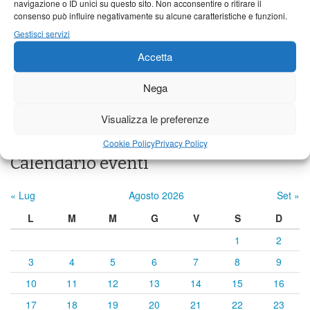
navigazione o ID unici su questo sito. Non acconsentire o ritirare il
25°C
|
33°C
21°C
|
34°C
22°C
|
35°C
consenso può influire negativamente su alcune caratteristiche e funzioni.
Castelnuovo Garfagnana
Gestisci servizi
Accetta
25°C
|
33°C
21°C
|
34°C
22°C
|
35°C
Nega
Previsioni a cura di:
Visualizza le preferenze
Cookie Policy
Privacy Policy
Calendario eventi
« Lug
Agosto 2026
Set »
L
M
M
G
V
S
D
1
2
3
4
5
6
7
8
9
10
11
12
13
14
15
16
17
18
19
20
21
22
23