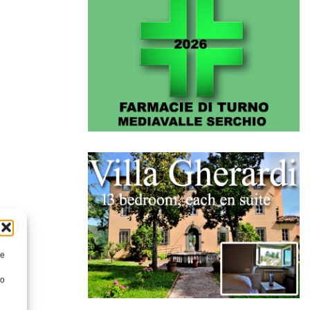
re
to