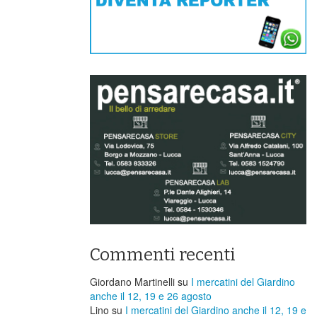
Commenti recenti
Giordano Martinelli
su
I mercatini del Giardino
anche il 12, 19 e 26 agosto
Lino
su
I mercatini del Giardino anche il 12, 19 e