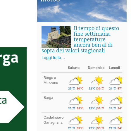
Il tempo di questo
fine settimana.
temperature
ancora ben al di
sopra dei valori stagionali
Leggi tutto…
Sabato
Domenica
Lunedì
Borgo a
Mozzano
23°C
|
36°C
22°C
|
36°C
21°C
|
37°C
Barga
23°C
|
33°C
22°C
|
33°C
21°C
|
34°C
Castelnuovo
Garfagnana
23°C
|
33°C
22°C
|
33°C
21°C
|
34°C