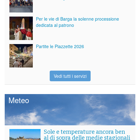
Per le vie di Barga la solenne processione
dedicata al patrono
Partite le Piazzette 2026
Vedi tutti i servizi
Meteo
Sole e temperature ancora ben
al di sopra delle medie stagionali