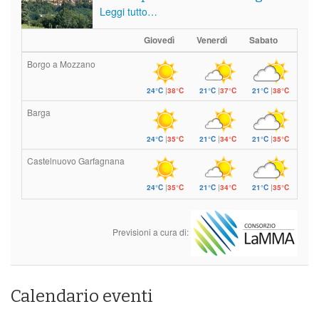
Leggi tutto…
Giovedì
Venerdì
Sabato
Borgo a Mozzano
24°C
|
38°C
21°C
|
37°C
21°C
|
38°C
Barga
24°C
|
35°C
21°C
|
34°C
21°C
|
35°C
Castelnuovo Garfagnana
24°C
|
35°C
21°C
|
34°C
21°C
|
35°C
Previsioni a cura di:
Calendario eventi