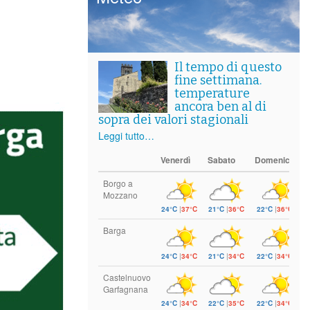
Il tempo di questo
fine settimana.
temperature
ancora ben al di
sopra dei valori stagionali
Leggi tutto…
Venerdì
Sabato
Domenica
Borgo a
Mozzano
24°C
|
37°C
21°C
|
36°C
22°C
|
36°C
Barga
24°C
|
34°C
21°C
|
34°C
22°C
|
34°C
Castelnuovo
Garfagnana
24°C
|
34°C
22°C
|
35°C
22°C
|
34°C