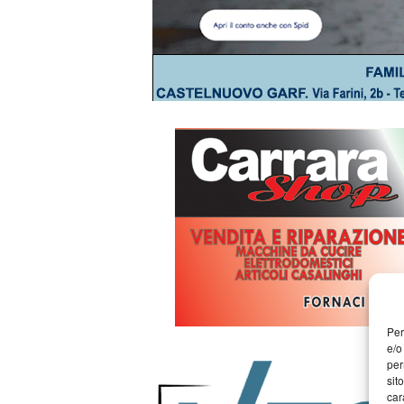
Per
e/o
per
sit
car