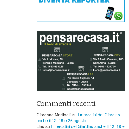
Commenti recenti
Giordano Martinelli
su
I mercatini del Giardino
anche il 12, 19 e 26 agosto
Lino
su
I mercatini del Giardino anche il 12, 19 e