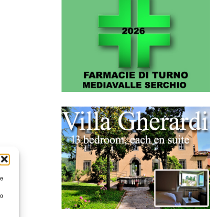
re
to