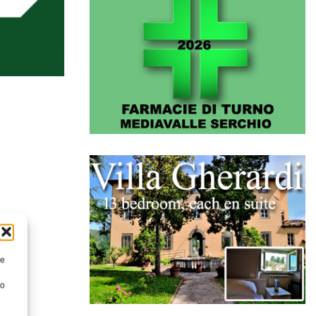
re
to