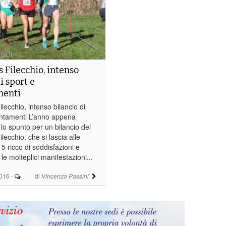
s Filecchio, intenso
i sport e
enti
lecchio, intenso bilancio di
ntamenti L’anno appena
e lo spunto per un bilancio del
lecchio, che si lascia alle
5 ricco di soddisfazioni e
le molteplici manifestazioni...
016
-
di
Vincenzo Passini