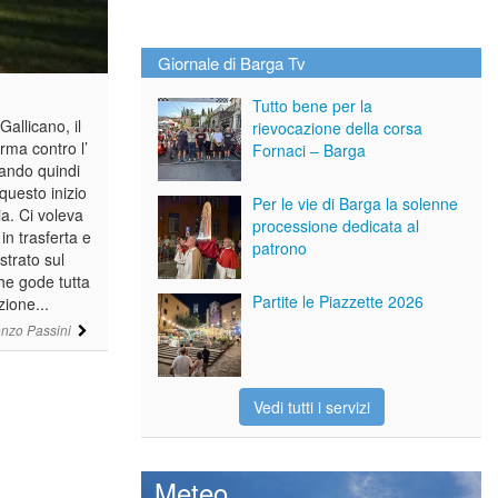
Giornale di Barga Tv
Tutto bene per la
Gallicano, il
rievocazione della corsa
erma contro l’
Fornaci – Barga
dando quindi
 questo inizio
Per le vie di Barga la solenne
a. Ci voleva
processione dedicata al
in trasferta e
patrono
trato sul
he gode tutta
Partite le Piazzette 2026
zione...
nzo Passini
Vedi tutti i servizi
Meteo