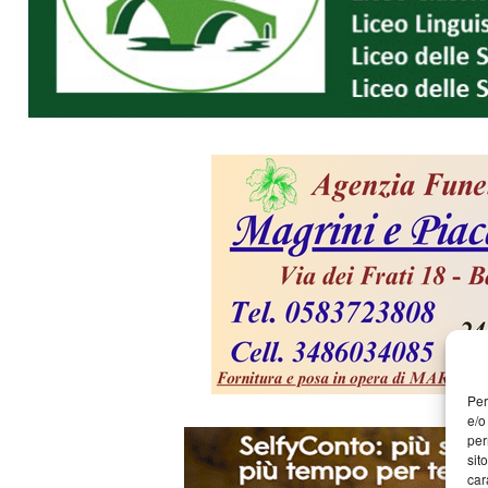
Per
e/o
per
sit
car