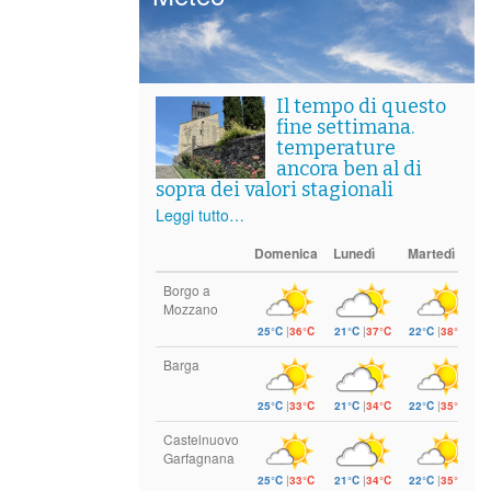
Il tempo di questo
fine settimana.
temperature
ancora ben al di
sopra dei valori stagionali
Leggi tutto…
Domenica
Lunedì
Martedì
Borgo a
Mozzano
25°C
|
36°C
21°C
|
37°C
22°C
|
38°C
Barga
25°C
|
33°C
21°C
|
34°C
22°C
|
35°C
Castelnuovo
Garfagnana
25°C
|
33°C
21°C
|
34°C
22°C
|
35°C