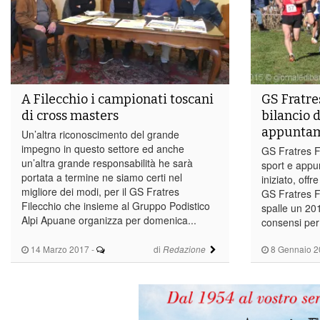
A Filecchio i campionati toscani
GS Fratre
di cross masters
bilancio d
appuntam
Un’altra riconoscimento del grande
impegno in questo settore ed anche
GS Fratres Fi
un’altra grande responsabilità he sarà
sport e appu
portata a termine ne siamo certi nel
iniziato, offr
migliore dei modi, per il GS Fratres
GS Fratres Fi
Filecchio che insieme al Gruppo Podistico
spalle un 201
Alpi Apuane organizza per domenica...
consensi per 
14 Marzo 2017
-
di
8 Gennaio 2
Redazione