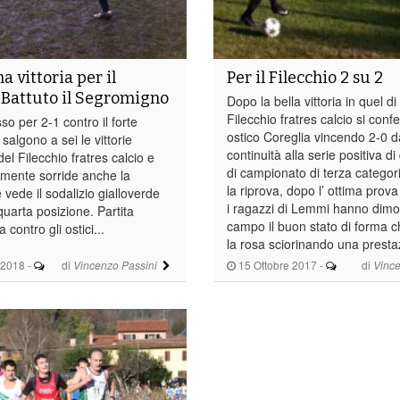
 vittoria per il
Per il Filecchio 2 su 2
. Battuto il Segromigno
Dopo la bella vittoria in quel di 
Filecchio fratres calcio si conf
so per 2-1 contro il forte
ostico Coreglia vincendo 2-0 
algono a sei le vittorie
continuità alla serie positiva di
el Filecchio fratres calcio e
di campionato di terza categori
mente sorride anche la
la riprova, dopo l’ ottima prova 
e vede il sodalizio gialloverde
i ragazzi di Lemmi hanno dimos
uarta posizione. Partita
campo il buon stato di forma c
la contro gli ostici...
la rosa sciorinando una presta
 2018
-
di
15 Ottobre 2017
-
di
Vincenzo Passini
Vince