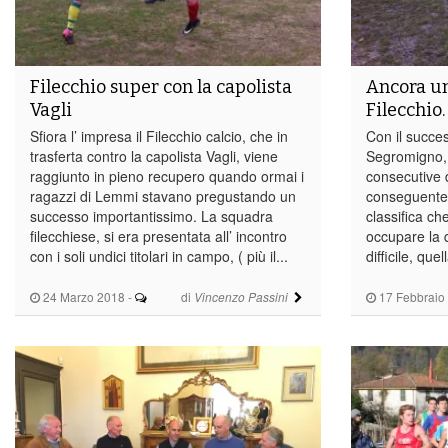
Filecchio super con la capolista
Ancora una
Vagli
Filecchio
Sfiora l’ impresa il Filecchio calcio, che in
Con il succes
trasferta contro la capolista Vagli, viene
Segromigno, s
raggiunto in pieno recupero quando ormai i
consecutive d
ragazzi di Lemmi stavano pregustando un
conseguente
successo importantissimo. La squadra
classifica ch
filecchiese, si era presentata all’ incontro
occupare la q
con i soli undici titolari in campo, ( più il...
difficile, quel
24 Marzo 2018
-
di
17 Febbraio
Vincenzo Passini