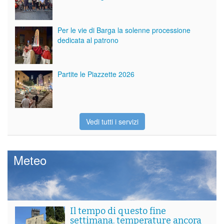
Per le vie di Barga la solenne processione
dedicata al patrono
Partite le Piazzette 2026
Vedi tutti i servizi
Meteo
Il tempo di questo fine
settimana. temperature ancora