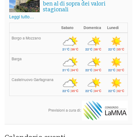
ben al di sopra dei valori
stagionali
Leggi tutto…
Sabato
Domenica
Lunedì
Borgo a Mozzano
21°C
|
36°C
22°C
|
36°C
22°C
|
35°C
Barga
21°C
|
34°C
22°C
|
34°C
22°C
|
32°C
Castelnuovo Garfagnana
22°C
|
35°C
22°C
|
34°C
22°C
|
32°C
Previsioni a cura di: