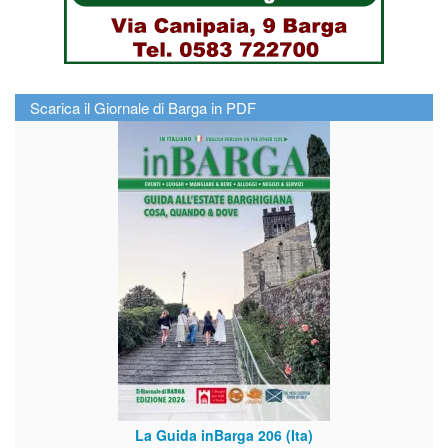
Scarica il Giornale di Barga in PDF
La Guida inBarga 206 (Ita)