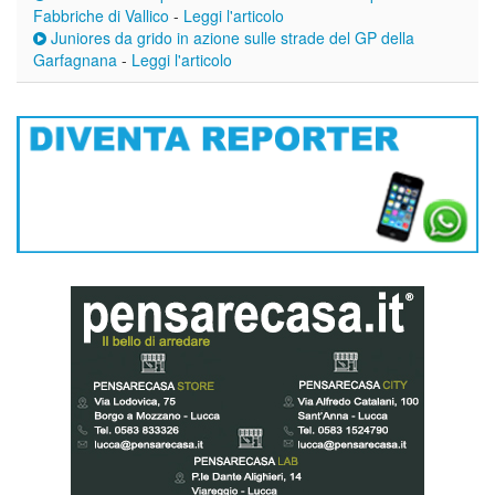
Fabbriche di Vallico
-
Leggi l'articolo
Juniores da grido in azione sulle strade del GP della
Garfagnana
-
Leggi l'articolo