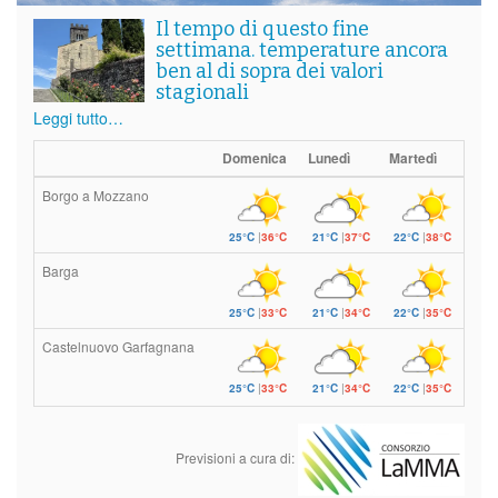
Il tempo di questo fine
settimana. temperature ancora
ben al di sopra dei valori
stagionali
Leggi tutto…
Domenica
Lunedì
Martedì
Borgo a Mozzano
25°C
|
36°C
21°C
|
37°C
22°C
|
38°C
Barga
25°C
|
33°C
21°C
|
34°C
22°C
|
35°C
Castelnuovo Garfagnana
25°C
|
33°C
21°C
|
34°C
22°C
|
35°C
Previsioni a cura di: