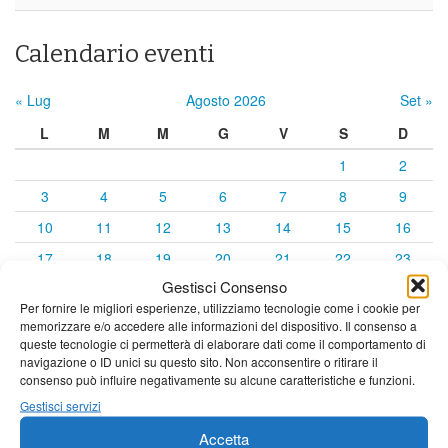
Calendario eventi
« Lug
Agosto 2026
Set »
L
M
M
G
V
S
D
1
2
3
4
5
6
7
8
9
10
11
12
13
14
15
16
17
18
19
20
21
22
23
Gestisci Consenso
24
25
26
27
28
29
30
Per fornire le migliori esperienze, utilizziamo tecnologie come i cookie per
31
memorizzare e/o accedere alle informazioni del dispositivo. Il consenso a
queste tecnologie ci permetterà di elaborare dati come il comportamento di
navigazione o ID unici su questo sito. Non acconsentire o ritirare il
consenso può influire negativamente su alcune caratteristiche e funzioni.
Gestisci servizi
Accetta