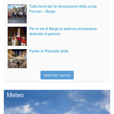
Tutto bene per la rievocazione della corsa
Fornaci – Barga
Per le vie di Barga la solenne processione
dedicata al patrono
Partite le Piazzette 2026
Vedi tutti i servizi
Meteo