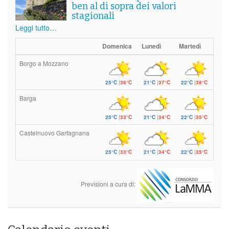
ben al di sopra dei valori
stagionali
Leggi tutto…
Domenica
Lunedì
Martedì
Borgo a Mozzano
25°C
|
36°C
21°C
|
37°C
22°C
|
38°C
Barga
25°C
|
33°C
21°C
|
34°C
22°C
|
35°C
Castelnuovo Garfagnana
25°C
|
33°C
21°C
|
34°C
22°C
|
35°C
Previsioni a cura di: