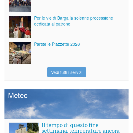
Per le vie di Barga la solenne processione
dedicata al patrono
Partite le Piazzette 2026
Vedi tutti i servizi
Meteo
Il tempo di questo fine
settimana. temperature ancora