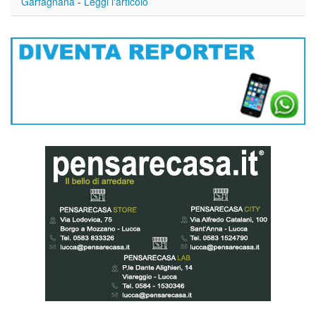
Garfagnana
-
Leggi l'articolo