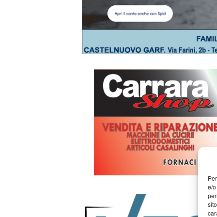
Per
e/o
per
sit
car