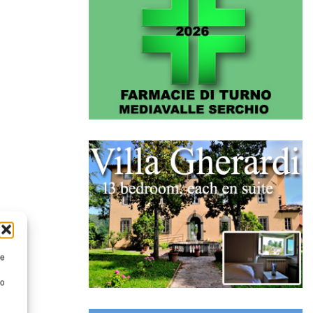
re
to