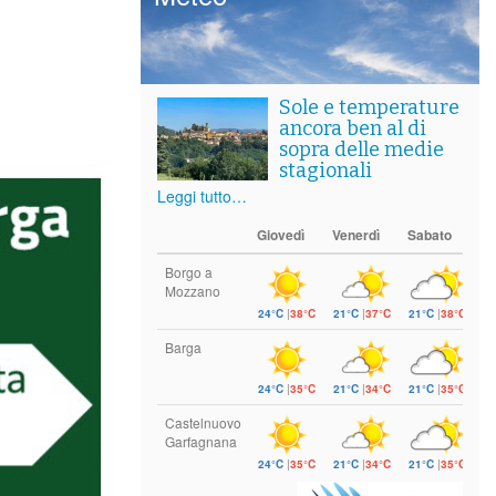
Sole e temperature
ancora ben al di
sopra delle medie
stagionali
Leggi tutto…
Giovedì
Venerdì
Sabato
Borgo a
Mozzano
24°C
|
38°C
21°C
|
37°C
21°C
|
38°C
Barga
24°C
|
35°C
21°C
|
34°C
21°C
|
35°C
Castelnuovo
Garfagnana
24°C
|
35°C
21°C
|
34°C
21°C
|
35°C