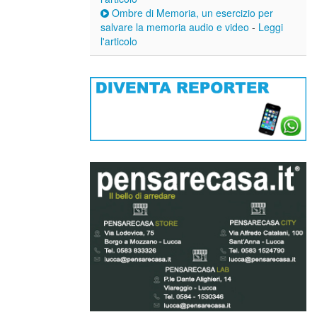
Ombre di Memoria, un esercizio per
salvare la memoria audio e video
-
Leggi
l'articolo