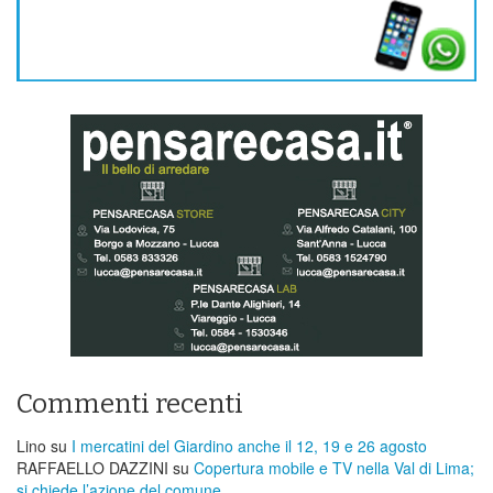
Commenti recenti
Lino
su
I mercatini del Giardino anche il 12, 19 e 26 agosto
RAFFAELLO DAZZINI
su
​Copertura mobile e TV nella Val di Lima;
si chiede l’azione del comune