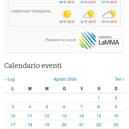
24°C
|
35°C
21°C
|
34°C
21°C
|
35°C
Castelnuovo Garfagnana
24°C
|
35°C
21°C
|
34°C
21°C
|
35°C
Previsioni a cura di:
Calendario eventi
« Lug
Agosto 2026
Set »
L
M
M
G
V
S
D
1
2
3
4
5
6
7
8
9
10
11
12
13
14
15
16
17
18
19
20
21
22
23