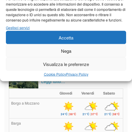
memorizzare e/o accedere alle informazioni del dispositivo. Il consenso a
queste tecnologie ci permetterà di elaborare dati come il comportamento di
navigazione o ID unici su questo sito. Non acconsentire o ritirare il
Vedi tutti i servizi
consenso può influire negativamente su alcune caratteristiche e funzioni.
Gestisci servizi
Meteo
Accetta
Nega
Visualizza le preferenze
Sole e temperature ancora ben
al di sopra delle medie stagionali
Cookie Policy
Privacy Policy
Leggi tutto…
Giovedì
Venerdì
Sabato
Borgo a Mozzano
24°C
|
38°C
21°C
|
37°C
21°C
|
38°C
Barga