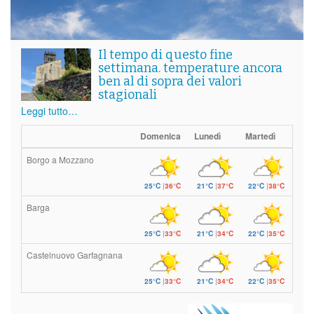
Il tempo di questo fine
settimana. temperature ancora
ben al di sopra dei valori
stagionali
Leggi tutto…
Domenica
Lunedì
Martedì
Borgo a Mozzano
25°C
|
36°C
21°C
|
37°C
22°C
|
38°C
Barga
25°C
|
33°C
21°C
|
34°C
22°C
|
35°C
Castelnuovo Garfagnana
25°C
|
33°C
21°C
|
34°C
22°C
|
35°C