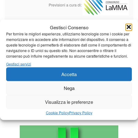
Previsioni a cura di:
Gestisci Consenso
Calendario eventi
Per fornire le migliori esperienze, utilizziamo tecnologie come i cookie per
memorizzare e/o accedere alle informazioni del dispositivo. Il consenso a
queste tecnologie ci permetterà di elaborare dati come il comportamento di
« Lug
Agosto 2026
Set »
navigazione o ID unici su questo sito. Non acconsentire o ritirare il
consenso può influire negativamente su alcune caratteristiche e funzioni.
L
M
M
G
V
S
D
Gestisci servizi
1
2
Accetta
3
4
5
6
7
8
9
10
11
12
13
14
15
16
Nega
17
18
19
20
21
22
23
Visualizza le preferenze
24
25
26
27
28
29
30
Cookie Policy
Privacy Policy
31