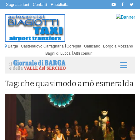
Segnalazioni
Contatti
Pubblicità
Barga
Castelnuovo Garfagnana
Coreglia
Gallicano
Borgo a Mozzano
Bagni di Lucca
Altri comuni
Tag: che quasimodo amò esmeralda