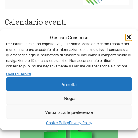
Calendario eventi
« Lug
Agosto 2026
Set »
Gestisci Consenso
Per fornire le migliori esperienze, utilizziamo tecnologie come i cookie per
L
M
M
G
V
S
D
memorizzare e/o accedere alle informazioni del dispositivo. Il consenso a
queste tecnologie ci permetterà di elaborare dati come il comportamento di
1
2
navigazione o ID unici su questo sito. Non acconsentire o ritirare il
3
4
5
6
7
8
9
consenso può influire negativamente su alcune caratteristiche e funzioni.
Gestisci servizi
10
11
12
13
14
15
16
Accetta
17
18
19
20
21
22
23
24
25
26
27
28
29
30
Nega
31
Visualizza le preferenze
Cookie Policy
Privacy Policy