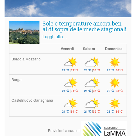
Sole e temperature ancora ben
al di sopra delle medie stagionali
Leggi tutto…
Venerdì
Sabato
Domenica
Borgo a Mozzano
21°C
|
37°C
21°C
|
38°C
23°C
|
38°C
Barga
21°C
|
34°C
21°C
|
35°C
23°C
|
35°C
Castelnuovo Garfagnana
21°C
|
34°C
21°C
|
35°C
23°C
|
35°C
Previsioni a cura di: