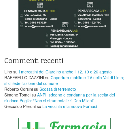
Commenti recenti
Lino
su
I mercatini del Giardino anche il 12, 19 e 26 agosto
RAFFAELLO DAZZINI
su
​Copertura mobile e TV nella Val di Lima;
si chiede l’azione del comune
Roberto Corsini
su
Scossa di terremoto
Simone Tomei
su
ANPI, sdegno e condanna per la scelta del
sindaco Puglia: “Non si strumentalizzi Don Milani”
Gesualdo Pieroni
su
La vecchia e la nuova Fornaci