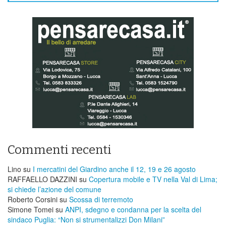
Commenti recenti
Lino
su
I mercatini del Giardino anche il 12, 19 e 26 agosto
RAFFAELLO DAZZINI
su
​Copertura mobile e TV nella Val di Lima;
si chiede l’azione del comune
Roberto Corsini
su
Scossa di terremoto
Simone Tomei
su
ANPI, sdegno e condanna per la scelta del
sindaco Puglia: “Non si strumentalizzi Don Milani”