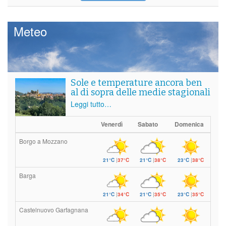
Meteo
Sole e temperature ancora ben
al di sopra delle medie stagionali
Leggi tutto…
Venerdì
Sabato
Domenica
Borgo a Mozzano
21°C
|
37°C
21°C
|
38°C
23°C
|
38°C
Barga
21°C
|
34°C
21°C
|
35°C
23°C
|
35°C
Castelnuovo Garfagnana