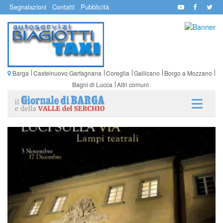
Segnalazioni
Contatti
Pubblicità
Barga
Castelnuovo Garfagnana
Coreglia
Gallicano
Borgo a Mozzano
Bagni di Lucca
Altri comuni