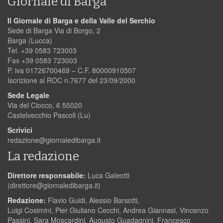
Giornale di Barga
Il Giornale di Barga e della Valle del Serchio
Sede di Barga Via di Borgo, 2
Barga (Lucca)
Tel. +39 0583 723003
Fax +39 0583 723003
P. iva 01726700469 – C.F. 80000910507
Iscrizione al ROC n.7677 del 23/09/2000
Sede Legale
Via del Ciocco, 6 55020
Castelvecchio Pascoli (Lu)
Scrivici
redazione@giornaledibarga.it
La redazione
Direttore responsabile:
Luca Galeotti
(
direttore@giornaledibarga.it
)
Redazione:
Flavio Guidi, Alessio Barsotti,
Luigi Cosimini, Pier Giuliano Cecchi, Andrea Giannasi, Vincenzo
Passini, Sara Moscardini, Augusto Guadagnini, Francesco