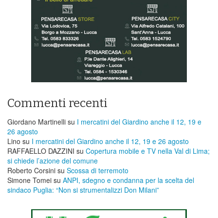
Commenti recenti
Giordano Martinelli
su
I mercatini del Giardino anche il 12, 19 e
26 agosto
Lino
su
I mercatini del Giardino anche il 12, 19 e 26 agosto
RAFFAELLO DAZZINI
su
​Copertura mobile e TV nella Val di Lima;
si chiede l’azione del comune
Roberto Corsini
su
Scossa di terremoto
Simone Tomei
su
ANPI, sdegno e condanna per la scelta del
sindaco Puglia: “Non si strumentalizzi Don Milani”