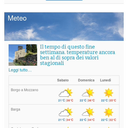
Meteo
Il tempo di questo fine
settimana. temperature ancora
ben al di sopra dei valori
stagionali
Leggi tutto…
Sabato
Domenica
Lunedì
Borgo a Mozzano
21°C
|
36°C
22°C
|
36°C
22°C
|
35°C
Barga
21°C
|
34°C
22°C
|
34°C
22°C
|
32°C