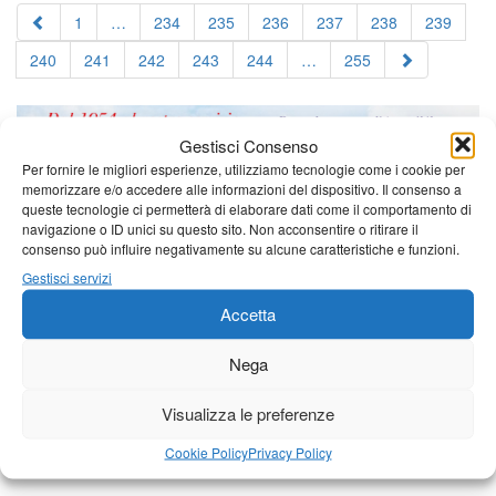
1
…
234
235
236
237
238
239
240
241
242
243
244
…
255
Gestisci Consenso
Per fornire le migliori esperienze, utilizziamo tecnologie come i cookie per
memorizzare e/o accedere alle informazioni del dispositivo. Il consenso a
queste tecnologie ci permetterà di elaborare dati come il comportamento di
navigazione o ID unici su questo sito. Non acconsentire o ritirare il
consenso può influire negativamente su alcune caratteristiche e funzioni.
Gestisci servizi
Accetta
Nega
Visualizza le preferenze
Cookie Policy
Privacy Policy