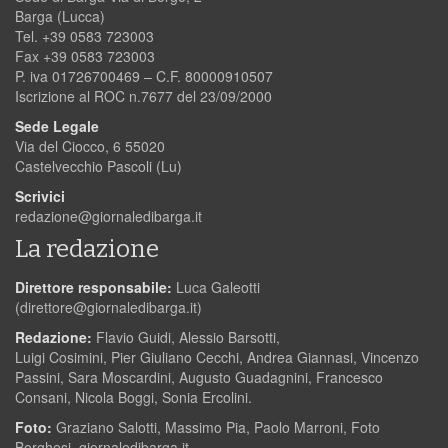
Barga (Lucca)
Tel. +39 0583 723003
Fax +39 0583 723003
P. iva 01726700469 – C.F. 80000910507
Iscrizione al ROC n.7677 del 23/09/2000
Sede Legale
Via del Ciocco, 6 55020
Castelvecchio Pascoli (Lu)
Scrivici
redazione@giornaledibarga.it
La redazione
Direttore responsabile:
Luca Galeotti
(
direttore@giornaledibarga.it
)
Redazione:
Flavio Guidi, Alessio Barsotti,
Luigi Cosimini, Pier Giuliano Cecchi, Andrea Giannasi, Vincenzo
Passini, Sara Moscardini, Augusto Guadagnini, Francesco
Consani, Nicola Boggi, Sonia Ercolini.
Foto:
Graziano Salotti, Massimo Pia, Paolo Marroni, Foto
Borghesi, giornaledibarga.it