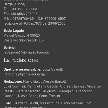
Barga (Lucca)
Tel. +39 0583 723003
Fax +39 0583 723003
P. iva 01726700469 – C.F. 80000910507
Iscrizione al ROC n.7677 del 23/09/2000
Sede Legale
Via del Ciocco, 6 55020
Castelvecchio Pascoli (Lu)
Scrivici
redazione@giornaledibarga.it
La redazione
Direttore responsabile:
Luca Galeotti
(
direttore@giornaledibarga.it
)
Redazione:
Flavio Guidi, Alessio Barsotti,
Luigi Cosimini, Pier Giuliano Cecchi, Andrea Giannasi, Vincenzo
Passini, Sara Moscardini, Augusto Guadagnini, Francesco
Consani, Nicola Boggi, Sonia Ercolini.
Foto:
Graziano Salotti, Massimo Pia, Paolo Marroni, Foto
Borghesi, giornaledibarga.it