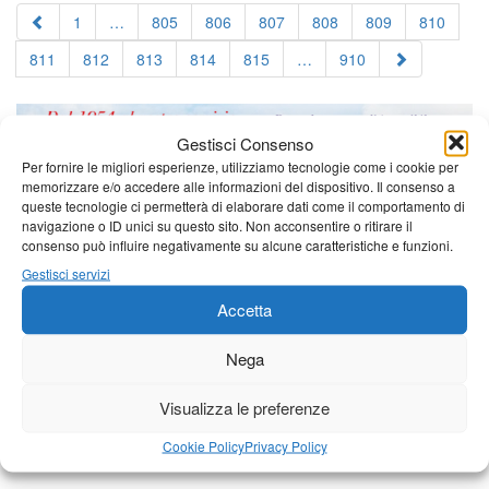
1
…
805
806
807
808
809
810
811
812
813
814
815
…
910
Gestisci Consenso
Per fornire le migliori esperienze, utilizziamo tecnologie come i cookie per
memorizzare e/o accedere alle informazioni del dispositivo. Il consenso a
queste tecnologie ci permetterà di elaborare dati come il comportamento di
navigazione o ID unici su questo sito. Non acconsentire o ritirare il
consenso può influire negativamente su alcune caratteristiche e funzioni.
Gestisci servizi
Accetta
Nega
Visualizza le preferenze
Cookie Policy
Privacy Policy