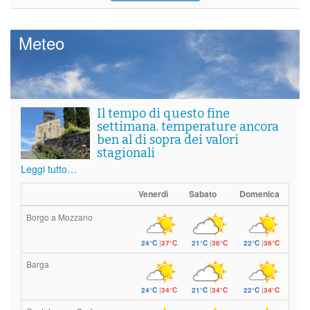
Meteo
Il tempo di questo fine
settimana. temperature ancora
ben al di sopra dei valori
stagionali
Leggi tutto…
Venerdì
Sabato
Domenica
Borgo a Mozzano
24°C
|
37°C
21°C
|
36°C
22°C
|
36°C
Barga
24°C
|
34°C
21°C
|
34°C
22°C
|
34°C