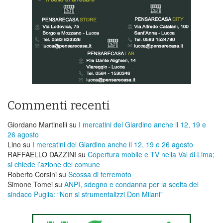
Commenti recenti
Giordano Martinelli
su
I mercatini del Giardino anche il 12, 19 e
26 agosto
Lino
su
I mercatini del Giardino anche il 12, 19 e 26 agosto
RAFFAELLO DAZZINI
su
​Copertura mobile e TV nella Val di Lima;
si chiede l’azione del comune
Roberto Corsini
su
Scossa di terremoto
Simone Tomei
su
ANPI, sdegno e condanna per la scelta del
sindaco Puglia: “Non si strumentalizzi Don Milani”