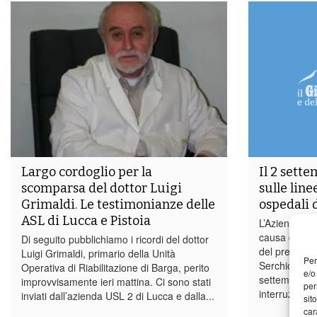
Largo cordoglio per la
Il 2 sett
scomparsa del dottor Luigi
sulle line
Grimaldi. Le testimonianze delle
ospedali d
ASL di Lucca e Pistoia
L’Azienda US
causa di alcu
Di seguito pubblichiamo i ricordi del dottor
del presidio 
Luigi Grimaldi, primario della Unità
Per
Serchio nella
Operativa di Riabilitazione di Barga, perito
e/o
settembre pot
improvvisamente ieri mattina. Ci sono stati
per
interruzioni, 
inviati dall’azienda USL 2 di Lucca e dalla...
sit
car