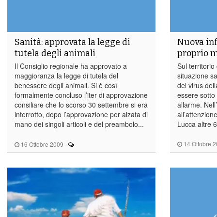
Sanità: approvata la legge di
Nuova inf
tutela degli animali
proprio m
Il Consiglio regionale ha approvato a
Sul territori
maggioranza la legge di tutela del
situazione san
benessere degli animali. Si è così
del virus del
formalmente concluso l’iter di approvazione
essere sotto 
consiliare che lo scorso 30 settembre si era
allarme. Nell
interrotto, dopo l’approvazione per alzata di
all’attenzion
mano dei singoli articoli e del preambolo...
Lucca altre 6
14 Ottobre 
16 Ottobre 2009
-