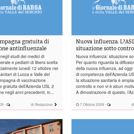
ampagna gratuita di
Nuova influenza. L?ASL
one antinfluenzale
situazione sotto contro
 negli studi dei medici di
Nuova influenza: situazione sot
rale e pediatri di libera scelta
Per quanto riguarda la diffusio
ficialmente lunedì 12 ottobre nei
della nuova influenza, ad oggi s
sanitari di Lucca e Valle del
di competenza dell’Azienda US
ampagna di vaccinazione
la situazione sanitaria è ampi
e gratuita dell’Azienda USL 2
controllo e non vi è alcun moti
 negli anni precedenti, in...
A dimostrazione di questo, l’Az
09
-
di
7 Ottobre 2009
-
d
Redazione