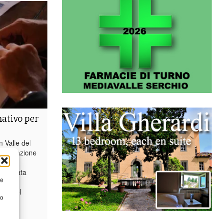
ativo per
n Valle del
i formazione
lute
 è stata
re
ucca e
nio del
to
...