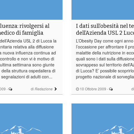
luenza: rivolgersi al
I dati sull’obesità nel t
edico di famiglia
dell’Azienda USL 2 Luc
o dell’Azienda USL 2 di Lucca la
L’Obesity Day come ogni anno
itaria relativa alla diffusione
l’occasione per affrontare il p
la nuova influenza continua ad
malattie della nutrizione in e
controllo e non vi è motivo di
quali sono i dati sulla diffusion
’ultima settimana sono giunte
sovrappeso sul territorio dell’
e della struttura ospedaliera di
di Lucca? E’ possibile scoprirlo
 segnalazioni di adulti con...
progetto nazionale di sorveglia
2009
-
di
10 Ottobre 2009
-
d
Redazione