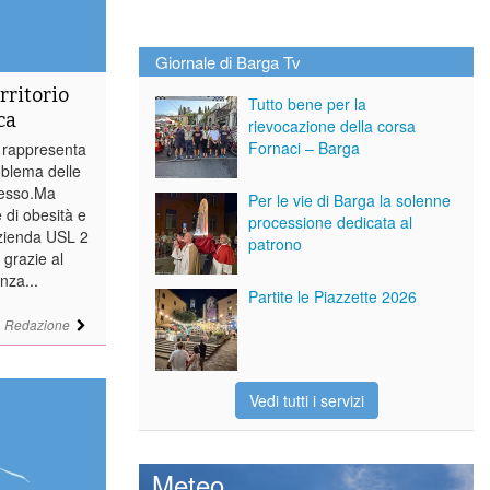
Giornale di Barga Tv
erritorio
Tutto bene per la
ca
rievocazione della corsa
Fornaci – Barga
 rappresenta
roblema delle
ccesso.Ma
Per le vie di Barga la solenne
e di obesità e
processione dedicata al
Azienda USL 2
patrono
 grazie al
nza...
Partite le Piazzette 2026
i
Redazione
Vedi tutti i servizi
Meteo