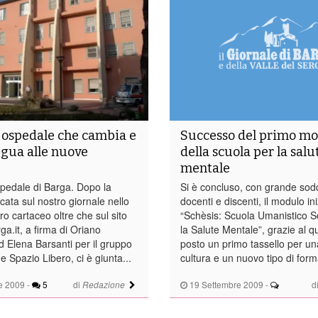
 ospedale che cambia e
Successo del primo m
egua alle nuove
della scuola per la salu
mentale
edale di Barga. Dopo la
Si è concluso, con grande sodd
icata sul nostro giornale nello
docenti e discenti, il modulo ini
o cartaceo oltre che sul sito
“Schèsis: Scuola Umanistico Sc
ga.it, a firma di Oriano
la Salute Mentale”, grazie al q
d Elena Barsanti per il gruppo
posto un primo tassello per u
e Spazio Libero, ci è giunta...
cultura e un nuovo tipo di form
e 2009
-
5
di
19 Settembre 2009
-
d
Redazione