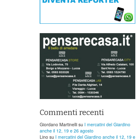
Commenti recenti
Giordano Martinelli
su
I mercatini del Giardino
anche il 12, 19 e 26 agosto
Lino
su
I mercatini del Giardino anche il 12, 19 e