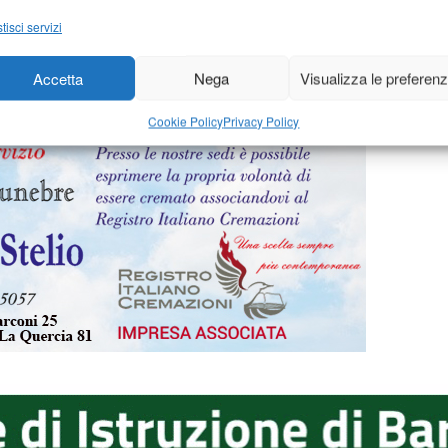
009
-
di
28 Agosto 2009
-
d
comunicato stampa
tisci servizi
Accetta
Nega
Visualizza le preferen
94
195
196
197
198
199
Cookie Policy
Privacy Policy