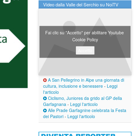
Video dalla Valle del Serchio su NoiTV
Fai clic su "Accetto" per abilitare Youtube
Cookie Policy
Accetto
A San Pellegrino in Alpe una giornata di
cultura, inclusione e benessere
-
Leggi
l'articolo
Ciclismo, Juniores da grido al GP della
Garfagnana
-
Leggi l'articolo
Alle Prade Garfagnine celebrata la Festa
dei Pastori
-
Leggi l'articolo