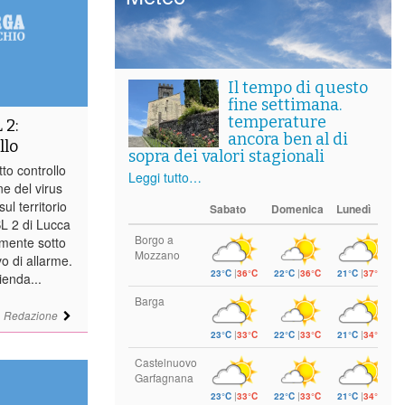
Il tempo di questo
fine settimana.
temperature
 2:
ancora ben al di
llo
sopra dei valori stagionali
to controllo
Leggi tutto…
ne del virus
ul territorio
Sabato
Domenica
Lunedì
L 2 di Lucca
Borgo a
amente sotto
Mozzano
vo di allarme.
23°C
|
36°C
22°C
|
36°C
21°C
|
37°C
ienda...
Barga
i
Redazione
23°C
|
33°C
22°C
|
33°C
21°C
|
34°C
Castelnuovo
Garfagnana
23°C
|
33°C
22°C
|
33°C
21°C
|
34°C