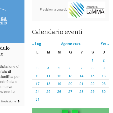
Previsioni a cura di:
Calendario eventi
« Lug
Agosto 2026
Set »
odulo
L
M
M
G
V
S
D
te
1
2
isfazione di
3
4
5
6
7
8
9
ziale di
10
11
12
13
14
15
16
ientifica per
uale è stato
17
18
19
20
21
22
23
na nuova
24
25
26
27
28
29
30
azione.La...
31
i
Redazione