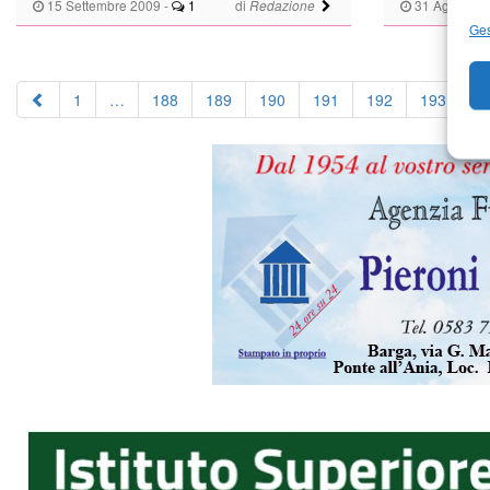
15 Settembre 2009
-
1
di
31 Agosto 2
Redazione
Ges
1
…
188
189
190
191
192
193
1