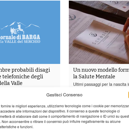
embre probabili disagi
Un nuovo modello form
e telefoniche degli
la Salute Mentale
ella Valle
Ultimi passaggi per la nascita i
Serchio di una nuova scuola d
L 2 di Lucca comunica che, a
Gestisci Consenso
umanistico-scientifica per la sa
ni lavori sulle linee telefoniche
mentale.Si chiama SCHESIS ed
ospedaliero della Valle del
 fornire le migliori esperienze, utilizziamo tecnologie come i cookie per memorizza
istituita da Azienda USL 2 di L
 giornata di mercoledì 2
 accedere alle informazioni del dispositivo. Il consenso a queste tecnologie ci
Regione Toscana con il patroci
ranno verificarsi delle
metterà di elaborare dati come il comportamento di navigazione o ID unici su ques
Comune di Barga e della locale
in particolare per le...
o. Non acconsentire o ritirare il consenso può influire negativamente su alcune
atteristiche e funzioni.