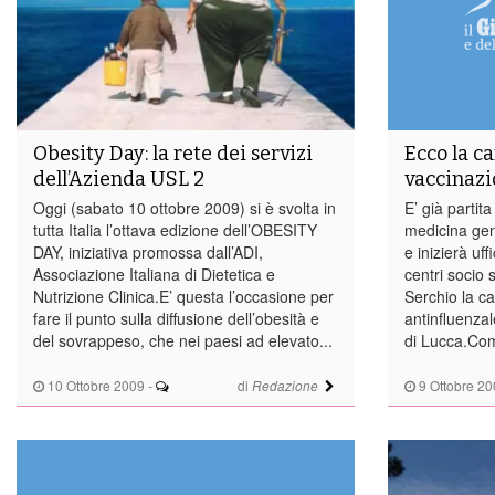
Obesity Day: la rete dei servizi
Ecco la c
dell’Azienda USL 2
vaccinazi
Oggi (sabato 10 ottobre 2009) si è svolta in
E’ già partita
tutta Italia l’ottava edizione dell’OBESITY
medicina gene
DAY, iniziativa promossa dall’ADI,
e inizierà uf
Associazione Italiana di Dietetica e
centri socio 
Nutrizione Clinica.E’ questa l’occasione per
Serchio la c
fare il punto sulla diffusione dell’obesità e
antinfluenzal
del sovrappeso, che nei paesi ad elevato...
di Lucca.Come
10 Ottobre 2009
-
di
9 Ottobre 20
Redazione