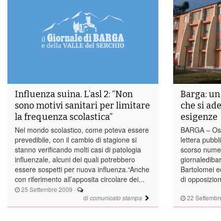
Influenza suina. L’asl 2: “Non
Barga: un
sono motivi sanitari per limitare
che si ad
la frequenza scolastica”
esigenze
Nel mondo scolastico, come poteva essere
BARGA – Osp
prevedibile, con il cambio di stagione si
lettera pubbl
stanno verificando molti casi di patologia
scorso numer
influenzale, alcuni dei quali potrebbero
giornaledibar
essere sospetti per nuova influenza.“Anche
Bartolomei e
con riferimento all’apposita circolare dei...
di opposizion
25 Settembre 2009
-
di
22 Settembr
comunicato stampa