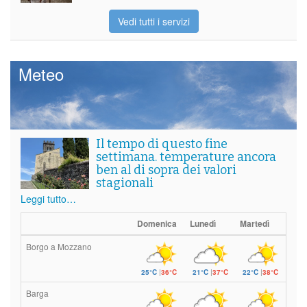
Vedi tutti i servizi
Meteo
Il tempo di questo fine
settimana. temperature ancora
ben al di sopra dei valori
stagionali
Leggi tutto…
Domenica
Lunedì
Martedì
Borgo a Mozzano
25°C
|
36°C
21°C
|
37°C
22°C
|
38°C
Barga