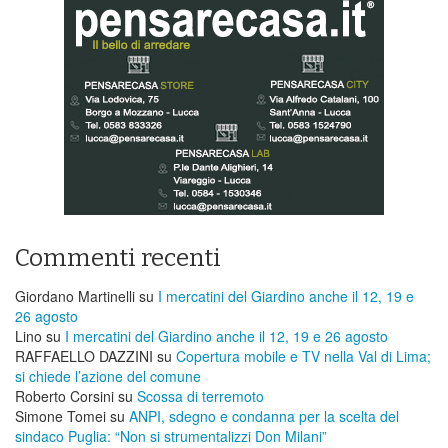
Commenti recenti
Giordano Martinelli
su
I mercatini del Giardino anche il 12, 19 e
26 agosto
Lino
su
I mercatini del Giardino anche il 12, 19 e 26 agosto
RAFFAELLO DAZZINI
su
​Copertura mobile e TV nella Val di Lima;
si chiede l’azione del comune
Roberto Corsini
su
Scossa di terremoto
Simone Tomei
su
ANPI, sdegno e condanna per la scelta del
sindaco Puglia: “Non si strumentalizzi Don Milani”