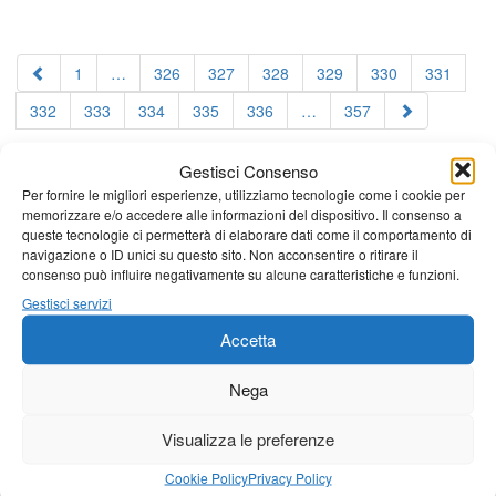
1
…
326
327
328
329
330
331
332
333
334
335
336
…
357
Gestisci Consenso
Per fornire le migliori esperienze, utilizziamo tecnologie come i cookie per
memorizzare e/o accedere alle informazioni del dispositivo. Il consenso a
queste tecnologie ci permetterà di elaborare dati come il comportamento di
navigazione o ID unici su questo sito. Non acconsentire o ritirare il
consenso può influire negativamente su alcune caratteristiche e funzioni.
Gestisci servizi
Accetta
Nega
Visualizza le preferenze
Cookie Policy
Privacy Policy