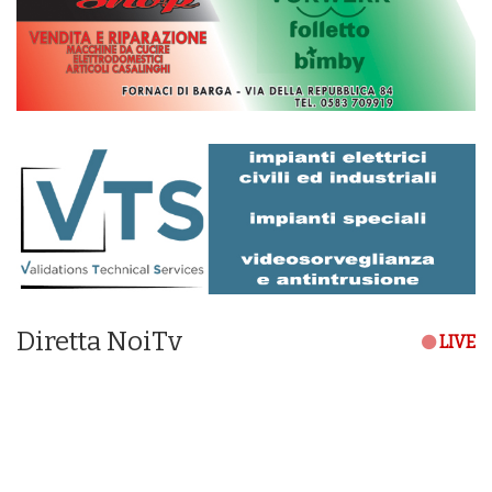
Diretta NoiTv
LIVE