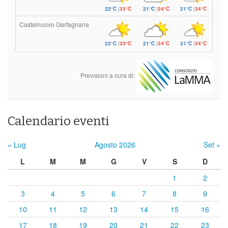
22°C
|
33°C
21°C
|
34°C
21°C
|
34°C
Castelnuovo Garfagnana
22°C
|
33°C
21°C
|
34°C
21°C
|
34°C
Previsioni a cura di:
Calendario eventi
« Lug
Agosto 2026
Set »
L
M
M
G
V
S
D
1
2
3
4
5
6
7
8
9
10
11
12
13
14
15
16
17
18
19
20
21
22
23