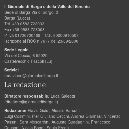
Il Giornale di Barga e della Valle del Serchio
Sede di Barga Via di Borgo, 2
Barga (Lucca)
Tel. +39 0583 723003
Fax +39 0583 723003
P. iva 01726700469 – C.F. 80000910507
Iscrizione al ROC n.7677 del 23/09/2000
Sede Legale
Via del Ciocco, 6 55020
Castelvecchio Pascoli (Lu)
Scrivici
redazione@giornaledibarga.it
La redazione
Direttore responsabile:
Luca Galeotti
(
direttore@giornaledibarga.it
)
Redazione:
Flavio Guidi, Alessio Barsotti,
Luigi Cosimini, Pier Giuliano Cecchi, Andrea Giannasi, Vincenzo
Passini, Sara Moscardini, Augusto Guadagnini, Francesco
Consani, Nicola Boggi, Sonia Ercolini.