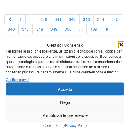
1
…
340
341
342
343
344
345
346
347
348
349
350
…
439
Gestisci Consenso
Per fornire le migliori esperienze, utilizziamo tecnologie come i cookie per
memorizzare e/o accedere alle informazioni del dispositivo. Il consenso a
queste tecnologie ci permetterà di elaborare dati come il comportamento di
navigazione o ID unici su questo sito. Non acconsentire o ritirare il
consenso può influire negativamente su alcune caratteristiche e funzioni.
Gestisci servizi
Accetta
Nega
Visualizza le preferenze
Cookie Policy
Privacy Policy