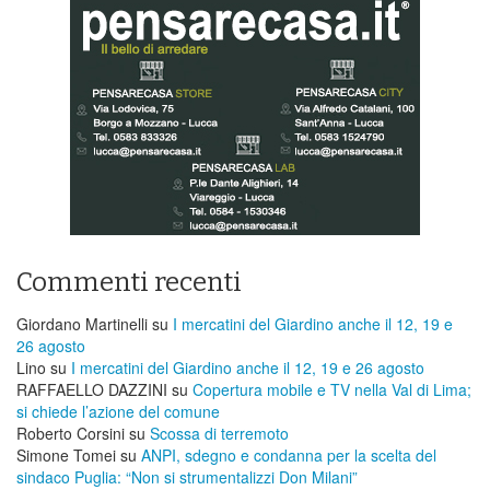
Commenti recenti
Giordano Martinelli
su
I mercatini del Giardino anche il 12, 19 e
26 agosto
Lino
su
I mercatini del Giardino anche il 12, 19 e 26 agosto
RAFFAELLO DAZZINI
su
​Copertura mobile e TV nella Val di Lima;
si chiede l’azione del comune
Roberto Corsini
su
Scossa di terremoto
Simone Tomei
su
ANPI, sdegno e condanna per la scelta del
sindaco Puglia: “Non si strumentalizzi Don Milani”