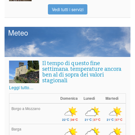
Vedi tutti i servizi
Meteo
Il tempo di questo fine
settimana. temperature ancora
ben al di sopra dei valori
stagionali
Leggi tutto…
Domenica
Lunedì
Martedì
Borgo a Mozzano
22°C
|
36°C
21°C
|
37°C
21°C
|
37°C
Barga