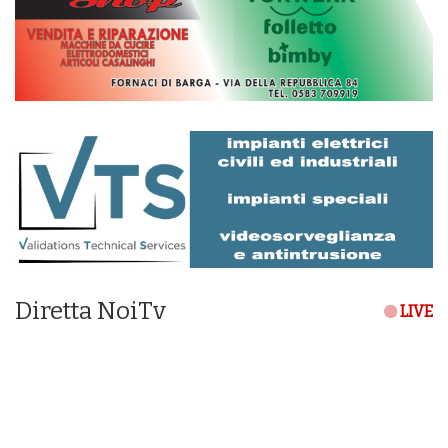
Diretta NoiTv
LIVE