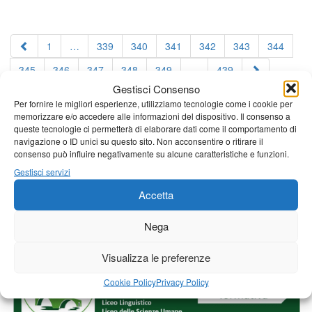
1
…
339
340
341
342
343
344
345
346
347
348
349
…
439
Gestisci Consenso
Per fornire le migliori esperienze, utilizziamo tecnologie come i cookie per
memorizzare e/o accedere alle informazioni del dispositivo. Il consenso a
queste tecnologie ci permetterà di elaborare dati come il comportamento di
navigazione o ID unici su questo sito. Non acconsentire o ritirare il
consenso può influire negativamente su alcune caratteristiche e funzioni.
Gestisci servizi
Accetta
Nega
Visualizza le preferenze
Cookie Policy
Privacy Policy