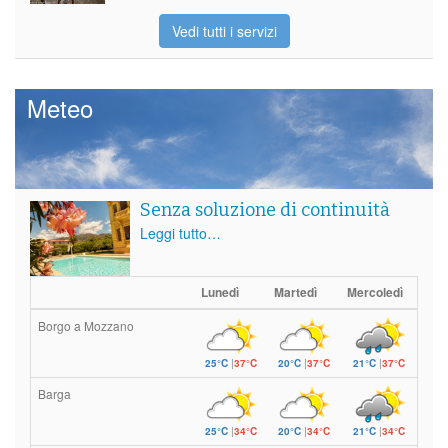
Vedi tutti i servizi
Meteo
Senza soluzione di continuità
Leggi tutto…
Lunedì
Martedì
Mercoledì
Borgo a Mozzano
25°C
|
37°C
20°C
|
37°C
21°C
|
37°C
Barga
25°C
|
34°C
20°C
|
34°C
21°C
|
34°C