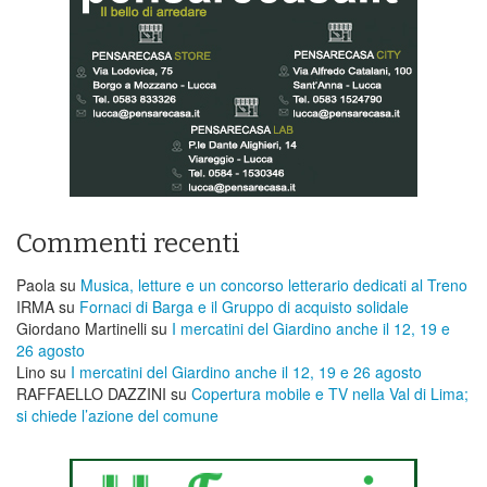
Commenti recenti
Paola
su
Musica, letture e un concorso letterario dedicati al Treno
IRMA
su
Fornaci di Barga e il Gruppo di acquisto solidale
Giordano Martinelli
su
I mercatini del Giardino anche il 12, 19 e
26 agosto
Lino
su
I mercatini del Giardino anche il 12, 19 e 26 agosto
RAFFAELLO DAZZINI
su
​Copertura mobile e TV nella Val di Lima;
si chiede l’azione del comune