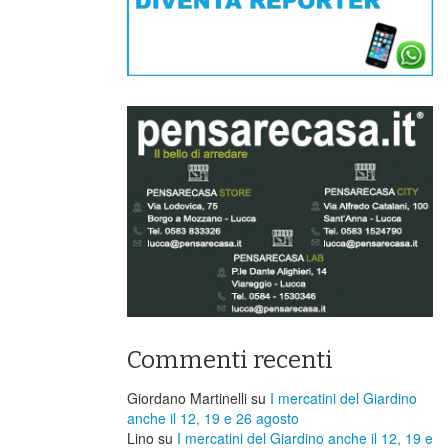
Commenti recenti
Giordano Martinelli
su
I mercatini del Giardino
anche il 12, 19 e 26 agosto
Lino
su
I mercatini del Giardino anche il 12, 19 e