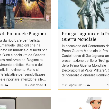
s di Emanuele Biagioni
Eroi garfagnini della 
Guerra Mondiale
a da ricordare per l’artista
 Emanuele Biagioni che ha
In occasione del Centenario del
nato un murales di 3 metri per
Prima Guerra Mondiale la Pro 
 a Curti a pochi km da Caserta.
Castelnuovo di Garfagnana an
tatro realizzato da Biagioni su
presentazione del libro “Eroi g
vimento artistico Maric e del
della Prima Guerra Mondiale –
rti. Il movimento Maric si
Decorazioni al Valor Militare”. 
ie iniziative per sensibilizzare
di ricordare e onorare uomini c
e e riportare attenzione alle...
18
-
di
26 Aprile 2018
-
d
Redazione