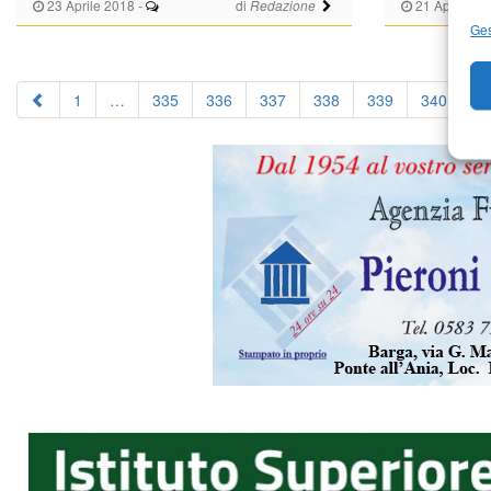
23 Aprile 2018
-
di
21 Aprile 20
Redazione
Ges
1
…
335
336
337
338
339
340
3