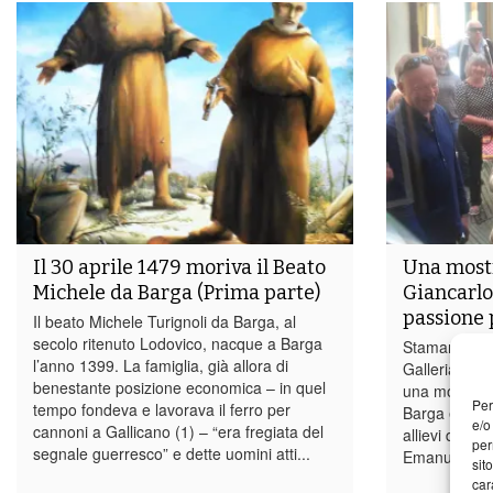
Il 30 aprile 1479 moriva il Beato
Una mostr
Michele da Barga (Prima parte)
Giancarlo
passione p
Il beato Michele Turignoli da Barga, al
secolo ritenuto Lodovico, nacque a Barga
Stamani è st
l’anno 1399. La famiglia, già allora di
Galleria Com
benestante posizione economica – in quel
una mostra di
Per
tempo fondeva e lavorava il ferro per
Barga ed all
e/o
cannoni a Gallicano (1) – “era fregiata del
allievi dei la
per
segnale guerresco” e dette uomini atti...
Emanuele Bia
sit
car