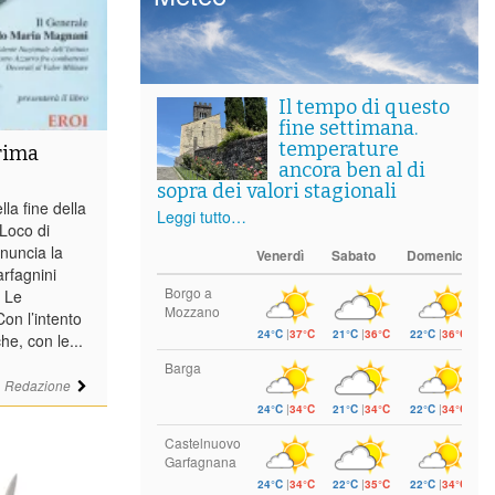
Il tempo di questo
fine settimana.
temperature
Prima
ancora ben al di
sopra dei valori stagionali
la fine della
Leggi tutto…
Loco di
nuncia la
Venerdì
Sabato
Domenica
arfagnini
Borgo a
 Le
Mozzano
Con l’intento
24°C
|
37°C
21°C
|
36°C
22°C
|
36°C
he, con le...
Barga
i
Redazione
24°C
|
34°C
21°C
|
34°C
22°C
|
34°C
Castelnuovo
Garfagnana
24°C
|
34°C
22°C
|
35°C
22°C
|
34°C