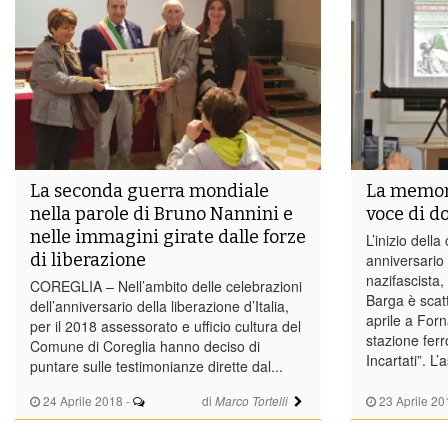
La seconda guerra mondiale
La memori
nella parole di Bruno Nannini e
voce di d
nelle immagini girate dalle forze
L’inizio dell
di liberazione
anniversario 
nazifascista,
COREGLIA – Nell’ambito delle celebrazioni
Barga è scat
dell’anniversario della liberazione d’Italia,
aprile a Forn
per il 2018 assessorato e ufficio cultura del
stazione ferro
Comune di Coreglia hanno deciso di
Incartati”. L’
puntare sulle testimonianze dirette dal...
24 Aprile 2018
-
di
23 Aprile 20
Marco Tortelli