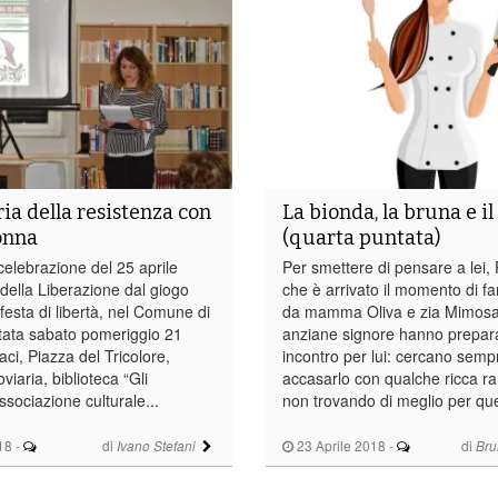
a della resistenza con
La bionda, la bruna e i
onna
(quarta puntata)
a celebrazione del 25 aprile
Per smettere di pensare a lei, 
della Liberazione dal giogo
che è arrivato il momento di fa
 festa di libertà, nel Comune di
da mamma Oliva e zia Mimosa
tata sabato pomeriggio 21
anziane signore hanno prepar
aci, Piazza del Tricolore,
incontro per lui: cercano semp
viaria, biblioteca “Gli
accasarlo con qualche ricca ra
associazione culturale...
non trovando di meglio per quel
18
-
di
23 Aprile 2018
-
di
Ivano Stefani
Bru