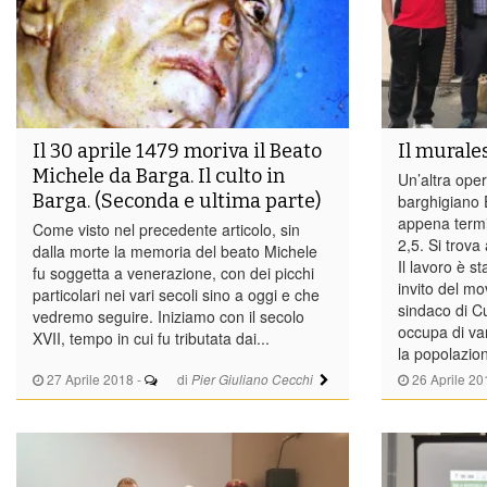
Il 30 aprile 1479 moriva il Beato
Il murale
Michele da Barga. Il culto in
Un’altra oper
Barga. (Seconda e ultima parte)
barghigiano
appena termi
Come visto nel precedente articolo, sin
2,5. Si trova
dalla morte la memoria del beato Michele
Il lavoro è s
fu soggetta a venerazione, con dei picchi
invito del mo
particolari nei vari secoli sino a oggi e che
sindaco di Cu
vedremo seguire. Iniziamo con il secolo
occupa di var
XVII, tempo in cui fu tributata dai...
la popolazion
27 Aprile 2018
-
di
26 Aprile 20
Pier Giuliano Cecchi