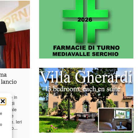
ima
 lancio
i dice in
i vita di
 musicale
re
ortante
rprese. Ieri
to
o avuto...