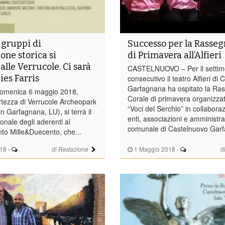
 gruppi di
Successo per la Rasseg
one storica si
di Primavera all’Alfieri
alle Verrucole. Ci sarà
CASTELNUOVO – Per il settim
ies Farris
consecutivo il teatro Alfieri di
Garfagnana ha ospitato la Ra
domenica 6 maggio 2018,
Corale di primavera organizzat
rtezza di Verrucole Archeopark
“Voci del Serchio” in collabora
 Garfagnana, LU), si terrà il
enti, associazioni e amministr
nale degli aderenti al
comunale di Castelnuovo Garf
o Mille&Duecento, che...
18
-
di
1 Maggio 2018
-
d
Redazione