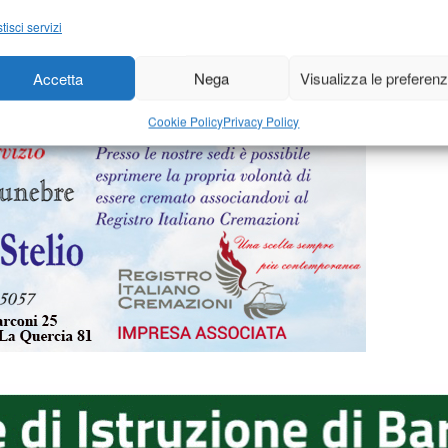
18
-
di
20 Aprile 2018
-
d
Redazione
tisci servizi
Accetta
Nega
Visualizza le preferen
41
342
343
344
345
…
439
Cookie Policy
Privacy Policy