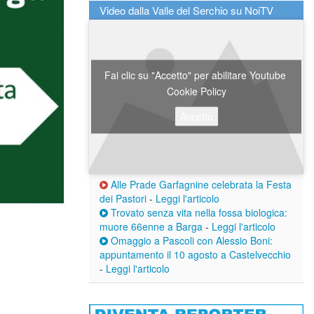
Video dalla Valle del Serchio su NoiTV
Fai clic su "Accetto" per abilitare Youtube
Cookie Policy
Accetto
Alle Prade Garfagnine celebrata la Festa
dei Pastori
-
Leggi l'articolo
Trovato senza vita nella fossa biologica:
muore 66enne a Barga
-
Leggi l'articolo
Omaggio a Pascoli con Alessio Boni:
appuntamento il 10 agosto a Castelvecchio
-
Leggi l'articolo