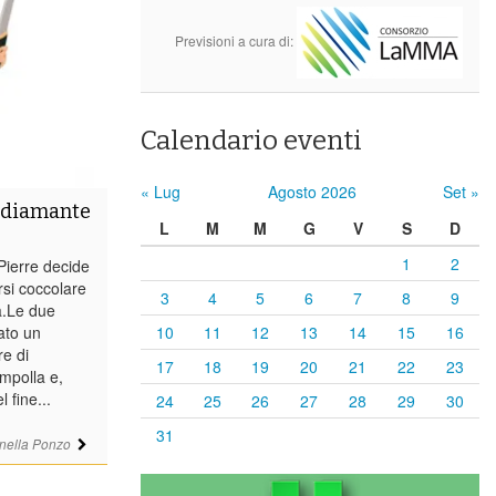
Previsioni a cura di:
Calendario eventi
« Lug
Agosto 2026
Set »
l diamante
L
M
M
G
V
S
D
1
2
Pierre decide
rsi coccolare
3
4
5
6
7
8
9
.Le due
ato un
10
11
12
13
14
15
16
re di
17
18
19
20
21
22
23
mpolla e,
 fine...
24
25
26
27
28
29
30
31
nella Ponzo