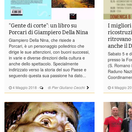
“Gente di corte”: un libro su
I migliori
Porcari di Giampiero Della Nina
ricostruzi
ritrovano 
Giampiero Della Nina, che risiede a
anche il D
Porcari, è un personaggio poliedrico che
dirige le sue attenzioni, con buoni successi,
Sabato 5 e 
in varie e diverse direzioni della cultura e
presso la Fo
anche dello spettacolo. Specialmente
(S. Romano in
indirizzato verso la storia del suo Paese e
Raduno Nazio
seguendo questa sua passione ha dato...
Coordinament
4 Maggio 2018
-
di
4 Maggio 20
Pier Giuliano Cecchi