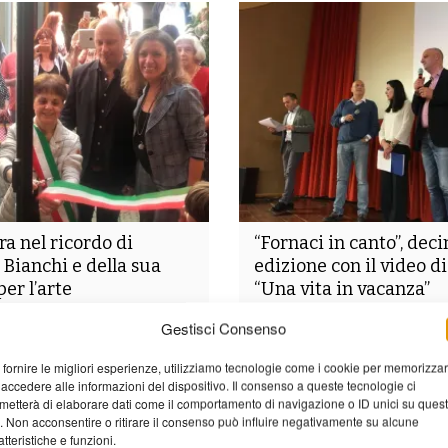
a nel ricordo di
“Fornaci in canto”, dec
 Bianchi e della sua
edizione con il video di
er l’arte
“Una vita in vacanza”
ata inaugurata presso la
BARGA – “Prima stella”, come s
Gestisci Consenso
unale di via di Borgo a Barga,
gergo calcistico, per i 10 anni d
 pittura organizzata da Unitre
“Fornaci in canto”, il concorso
 fornire le migliori esperienze, utilizziamo tecnologie come i cookie per memorizza
a quale hanno partecipato gli
Nazionale che, per questo imp
 accedere alle informazioni del dispositivo. Il consenso a queste tecnologie ci
boratori di pittura di Chris Bell e
traguardo, ha in serbo tante so
metterà di elaborare dati come il comportamento di navigazione o ID unici su ques
gioni. E’ stato un m omento...
sera, giovedì 19 aprile abbiam
o. Non acconsentire o ritirare il consenso può influire negativamente su alcune
atteristiche e funzioni.