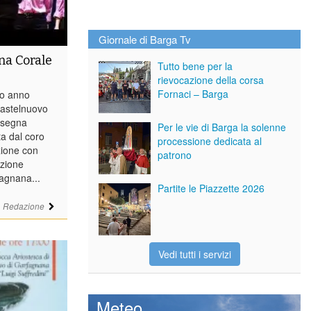
Giornale di Barga Tv
na Corale
Tutto bene per la
rievocazione della corsa
Fornaci – Barga
o anno
 Castelnuovo
ssegna
Per le vie di Barga la solenne
a dal coro
processione dedicata al
zione con
patrono
azione
agnana...
Partite le Piazzette 2026
i
Redazione
Vedi tutti i servizi
Meteo