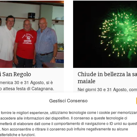
di San Regolo
Chiude in bellezza la s
maiale
enica 30 e 31 Agosto, si è
to attesa festa di Catagnana.
Nei giorni 30 e 31 Agosto, come 
Il programma prevedeva:
anni, si è svolta la Sagra del 
Gestisci Consenso
festa per i giovani dove sono
una delle frazioni di Barga. San
tinaio di ragazzi felici di
Campo. In queste ultime due s
 fornire le migliori esperienze, utilizziamo tecnologie come i cookie per memorizza
a serata con buon cibo locale e
ricordo che la Sagra c’era anch
 accedere alle informazioni del dispositivo. Il consenso a queste tecnologie ci
a; Domenica, durante la
settimana precedente, non è 
metterà di elaborare dati come il comportamento di navigazione o ID unici su ques
 svolta l’ 8° edizione del Trofeo
gente accorsa da tutto il Comun
o. Non acconsentire o ritirare il consenso può influire negativamente su alcune
oè la gara di corsa in...
atteristiche e funzioni.