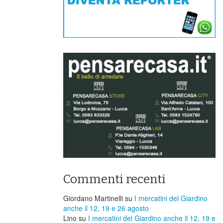
Commenti recenti
Giordano Martinelli
su
I mercatini del Giardino
anche il 12, 19 e 26 agosto
Lino
su
I mercatini del Giardino anche il 12, 19 e