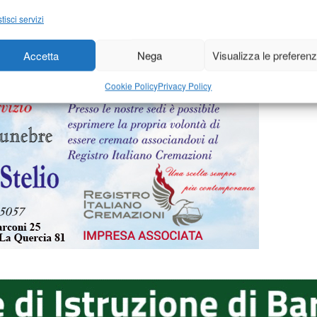
 2008
-
di
1 Settembre 2008
-
di
Matteo Casci
M
tisci servizi
Accetta
Nega
Visualizza le preferen
1.481
1.482
1.483
1.484
1.485
1.486
…
1.510
Cookie Policy
Privacy Policy