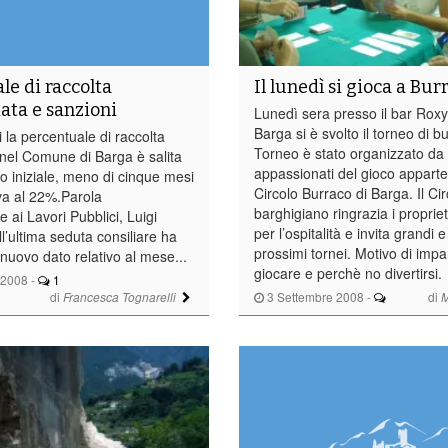
le di raccolta
Il lunedì si gioca a Bur
iata e sanzioni
Lunedì sera presso il bar Roxy
Barga si è svolto il torneo di bu
 la percentuale di raccolta
Torneo è stato organizzato da
 nel Comune di Barga è salita
appassionati del gioco apparte
to iniziale, meno di cinque mesi
Circolo Burraco di Barga. Il Cir
ava al 22%.Parola
barghigiano ringrazia i propriet
e ai Lavori Pubblici, Luigi
per l’ospitalità e invita grandi e
ll’ultima seduta consiliare ha
prossimi tornei. Motivo di impa
 nuovo dato relativo al mese...
giocare e perchè no divertirsi.
 2008
-
1
di
3 Settembre 2008
-
di
Francesca Tognarelli
M