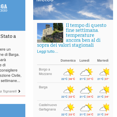
Il tempo di questo
fine settimana.
temperature
 Stato a
ancora ben al di
sopra dei valori stagionali
vere un
Leggi tutto…
une di Barga.
sarà
Domenica
Lunedì
Martedì
e di
Borgo a
 consigliere
Mozzano
zione Civile,
22°C
|
36°C
21°C
|
37°C
21°C
|
37°C
 settimane...
Barga
a Tognarelli
22°C
|
33°C
21°C
|
34°C
21°C
|
34°C
Castelnuovo
Garfagnana
22°C
|
33°C
21°C
|
34°C
21°C
|
34°C