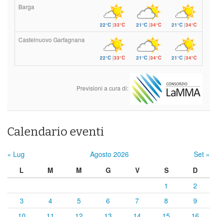
Barga
22°C
|
33°C
21°C
|
34°C
21°C
|
34°C
Castelnuovo Garfagnana
22°C
|
33°C
21°C
|
34°C
21°C
|
34°C
Previsioni a cura di:
Calendario eventi
« Lug
Agosto 2026
Set »
L
M
M
G
V
S
D
1
2
3
4
5
6
7
8
9
10
11
12
13
14
15
16