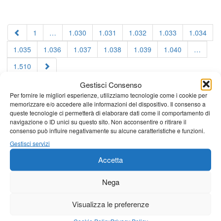
1
…
1.030
1.031
1.032
1.033
1.034
1.035
1.036
1.037
1.038
1.039
1.040
…
1.510
Gestisci Consenso
Per fornire le migliori esperienze, utilizziamo tecnologie come i cookie per
memorizzare e/o accedere alle informazioni del dispositivo. Il consenso a
queste tecnologie ci permetterà di elaborare dati come il comportamento di
navigazione o ID unici su questo sito. Non acconsentire o ritirare il
consenso può influire negativamente su alcune caratteristiche e funzioni.
Gestisci servizi
Accetta
Nega
Visualizza le preferenze
Cookie Policy
Privacy Policy