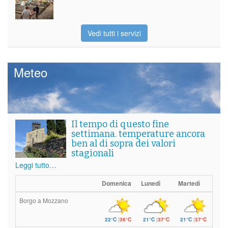
Vedi tutti i servizi
Meteo
Il tempo di questo fine
settimana. temperature ancora
ben al di sopra dei valori
stagionali
Leggi tutto…
Domenica
Lunedì
Martedì
Borgo a Mozzano
22°C
|
36°C
21°C
|
37°C
21°C
|
37°C