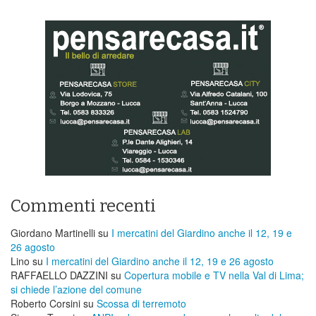
Commenti recenti
Giordano Martinelli
su
I mercatini del Giardino anche il 12, 19 e
26 agosto
Lino
su
I mercatini del Giardino anche il 12, 19 e 26 agosto
RAFFAELLO DAZZINI
su
​Copertura mobile e TV nella Val di Lima;
si chiede l’azione del comune
Roberto Corsini
su
Scossa di terremoto