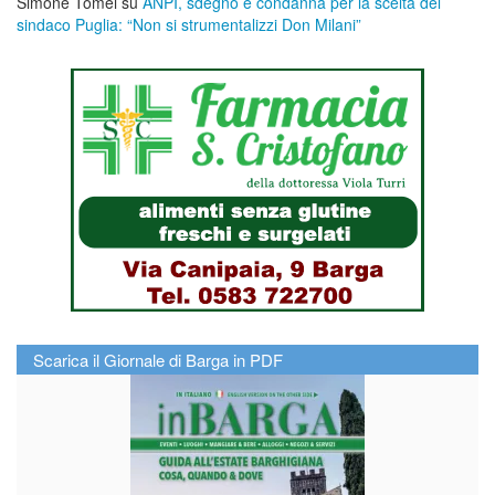
Simone Tomei
su
ANPI, sdegno e condanna per la scelta del
sindaco Puglia: “Non si strumentalizzi Don Milani”
Scarica il Giornale di Barga in PDF