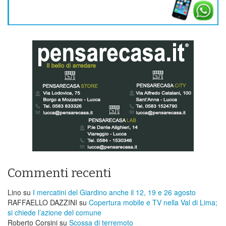
Commenti recenti
Lino
su
I mercatini del Giardino anche il 12, 19 e 26 agosto
RAFFAELLO DAZZINI
su
​Copertura mobile e TV nella Val di Lima;
si chiede l’azione del comune
Roberto Corsini
su
Scossa di terremoto