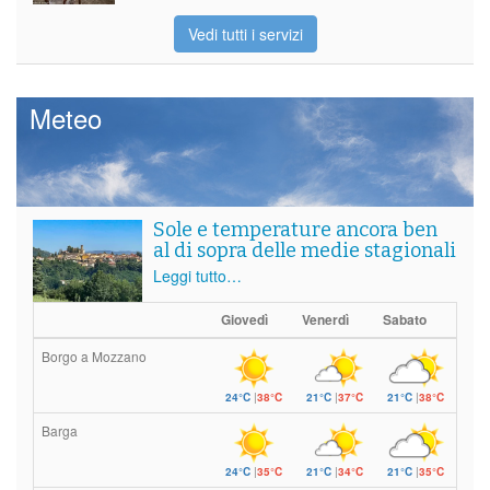
Vedi tutti i servizi
Meteo
Sole e temperature ancora ben
al di sopra delle medie stagionali
Leggi tutto…
Giovedì
Venerdì
Sabato
Borgo a Mozzano
24°C
|
38°C
21°C
|
37°C
21°C
|
38°C
Barga
24°C
|
35°C
21°C
|
34°C
21°C
|
35°C