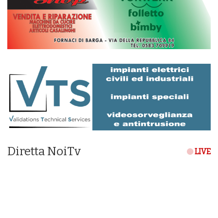
Diretta NoiTv
LIVE