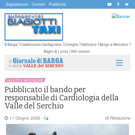
Segnalazioni
Contatti
Pubblicità
Barga
Castelnuovo Garfagnana
Coreglia
Gallicano
Borgo a Mozzano
Bagni di Lucca
Altri comuni
SALUTE E BENESSERE
Pubblicato il bando per
responsabile di Cardiologia della
Valle del Serchio
17 Giugno 2026
-
di
Redazione