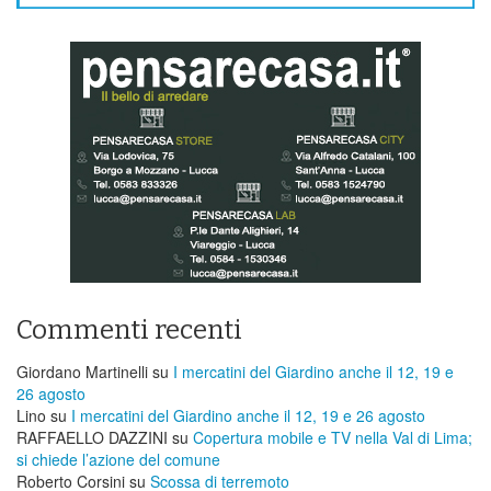
Commenti recenti
Giordano Martinelli
su
I mercatini del Giardino anche il 12, 19 e
26 agosto
Lino
su
I mercatini del Giardino anche il 12, 19 e 26 agosto
RAFFAELLO DAZZINI
su
​Copertura mobile e TV nella Val di Lima;
si chiede l’azione del comune
Roberto Corsini
su
Scossa di terremoto