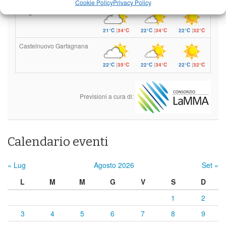
Cookie Policy
Privacy Policy
Barga
21°C
|
34°C
22°C
|
34°C
22°C
|
32°C
Castelnuovo Garfagnana
22°C
|
35°C
22°C
|
34°C
22°C
|
32°C
Previsioni a cura di:
Calendario eventi
« Lug
Agosto 2026
Set »
L
M
M
G
V
S
D
1
2
3
4
5
6
7
8
9