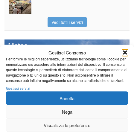
Vedi tutti i servizi
Meteo
Gestisci Consenso
Per fornire le migliori esperienze, utilizziamo tecnologie come i cookie per
memorizzare e/o accedere alle informazioni del dispositivo. Il consenso a
queste tecnologie ci permetterà di elaborare dati come il comportamento di
navigazione o ID unici su questo sito. Non acconsentire o ritirare il
Il tempo di questo fine
consenso può influire negativamente su alcune caratteristiche e funzioni.
settimana. temperature ancora
ben al di sopra dei valori
Gestisci servizi
stagionali
Accetta
Leggi tutto…
Sabato
Domenica
Lunedì
Nega
Borgo a Mozzano
Visualizza le preferenze
21°C
|
36°C
22°C
|
36°C
22°C
|
35°C