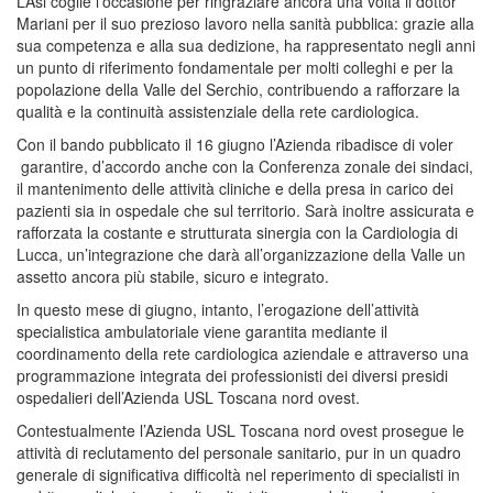
L’Asl coglie l’occasione per ringraziare ancora una volta il dottor
Mariani per il suo prezioso lavoro nella sanità pubblica: grazie alla
sua competenza e alla sua dedizione, ha rappresentato negli anni
un punto di riferimento fondamentale per molti colleghi e per la
popolazione della Valle del Serchio, contribuendo a rafforzare la
qualità e la continuità assistenziale della rete cardiologica.
Con il bando pubblicato il 16 giugno l’Azienda ribadisce di voler
garantire, d’accordo anche con la Conferenza zonale dei sindaci,
il mantenimento delle attività cliniche e della presa in carico dei
pazienti sia in ospedale che sul territorio. Sarà inoltre assicurata e
rafforzata la costante e strutturata sinergia con la Cardiologia di
Lucca, un’integrazione che darà all’organizzazione della Valle un
assetto ancora più stabile, sicuro e integrato.
In questo mese di giugno, intanto, l’erogazione dell’attività
specialistica ambulatoriale viene garantita mediante il
coordinamento della rete cardiologica aziendale e attraverso una
programmazione integrata dei professionisti dei diversi presidi
ospedalieri dell’Azienda USL Toscana nord ovest.
Contestualmente l’Azienda USL Toscana nord ovest prosegue le
attività di reclutamento del personale sanitario, pur in un quadro
generale di significativa difficoltà nel reperimento di specialisti in