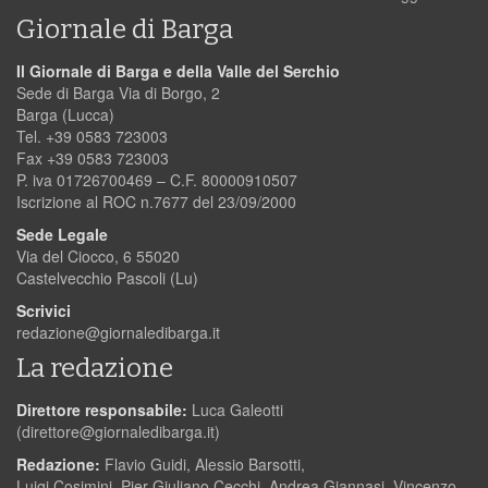
Giornale di Barga
Il Giornale di Barga e della Valle del Serchio
Sede di Barga Via di Borgo, 2
Barga (Lucca)
Tel. +39 0583 723003
Fax +39 0583 723003
P. iva 01726700469 – C.F. 80000910507
Iscrizione al ROC n.7677 del 23/09/2000
Sede Legale
Via del Ciocco, 6 55020
Castelvecchio Pascoli (Lu)
Scrivici
redazione@giornaledibarga.it
La redazione
Direttore responsabile:
Luca Galeotti
(
direttore@giornaledibarga.it
)
Redazione:
Flavio Guidi, Alessio Barsotti,
Luigi Cosimini, Pier Giuliano Cecchi, Andrea Giannasi, Vincenzo