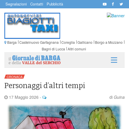
Segnalazioni
Contatti
Pubblicità
Barga
Castelnuovo Garfagnana
Coreglia
Gallicano
Borgo a Mozzano
Bagni di Lucca
Altri comuni
CRONACA
Personaggi d’altri tempi
17 Maggio 2026
-
di
Guina