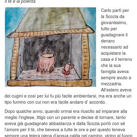
Il tè e la polenta
Carlo partì per
la Scozia da
giovanissimo,
tutto per
guadagnare il
denaro
necessario ad
acquistare la
casa e il terreno
che la sua
famiglia aveva
sempre avuto a
mezzadria.
All’estero aveva
dei cugini e così per lui fu più facile ambientarsi, ma era anche un
tipo fumino con cui non era facile andare d’ accordo.
Dopo qualche anno, quando ormai era riuscito ad imparare alla
meglio l’inglese, litigò con un parente e decise di tornare, tanto
aveva già guadagnato abbastanza e dalla Scozia portò con sé
l’amore per il tè, che beveva a tutte le ore e per questo teneva
sempre una teiera piena d’acqua calda nel camino, vicino al fuoco