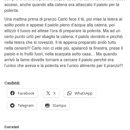
acceso, anche quando alla catena era attaccato il paiolo per la
polenta.
Una mattina prima di pranzo Carlo fece il tè, poi mise la teiera al
solito posto e appese il paiolo pieno d’acqua alla catena, poi
attizzò il fuoco ed attese l’ora di preparare la polenta. Ma ad un
certo punto urtò per sbaglio la catena, il paiolo dondolò e picchiò
nella teiera che si rovesciò. Il tè appena preparato andò tutto
nella cenere!!! Carlo non ci vide più, spalancò la finestra, prese il
paiolo e lo frullò fuori, nella scarpata sotto casa… Ma quando
arrivò la fame dovette tornare a cercare il paiolo perché era
l’unico che aveva e la polenta era l’unico alimento per il pranzo!!!
Condividi:
Facebook
X
WhatsApp
Telegram
Stampa
Correlati