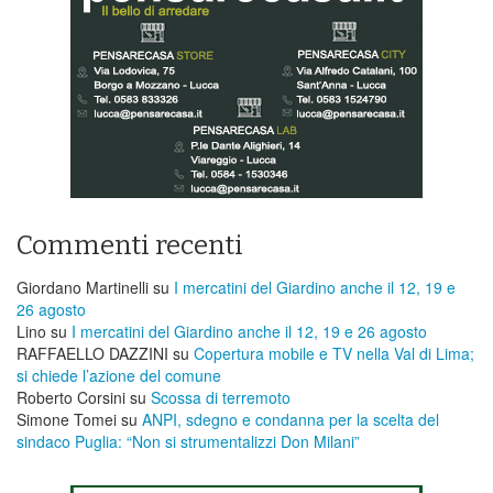
Commenti recenti
Giordano Martinelli
su
I mercatini del Giardino anche il 12, 19 e
26 agosto
Lino
su
I mercatini del Giardino anche il 12, 19 e 26 agosto
RAFFAELLO DAZZINI
su
​Copertura mobile e TV nella Val di Lima;
si chiede l’azione del comune
Roberto Corsini
su
Scossa di terremoto
Simone Tomei
su
ANPI, sdegno e condanna per la scelta del
sindaco Puglia: “Non si strumentalizzi Don Milani”