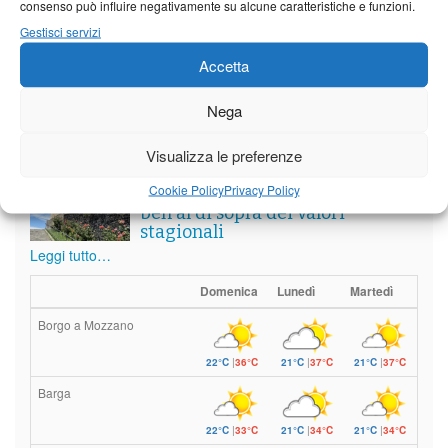
consenso può influire negativamente su alcune caratteristiche e funzioni.
Gestisci servizi
Accetta
Meteo
Nega
Visualizza le preferenze
Il tempo di questo fine
Cookie Policy
Privacy Policy
settimana. temperature ancora
ben al di sopra dei valori
stagionali
Leggi tutto…
Domenica
Lunedì
Martedì
Borgo a Mozzano
22°C
|
36°C
21°C
|
37°C
21°C
|
37°C
Barga
22°C
|
33°C
21°C
|
34°C
21°C
|
34°C