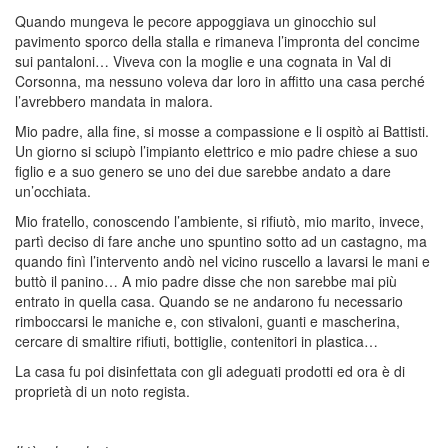
Quando mungeva le pecore appoggiava un ginocchio sul
pavimento sporco della stalla e rimaneva l’impronta del concime
sui pantaloni… Viveva con la moglie e una cognata in Val di
Corsonna, ma nessuno voleva dar loro in affitto una casa perché
l’avrebbero mandata in malora.
Mio padre, alla fine, si mosse a compassione e li ospitò ai Battisti.
Un giorno si sciupò l’impianto elettrico e mio padre chiese a suo
figlio e a suo genero se uno dei due sarebbe andato a dare
un’occhiata.
Mio fratello, conoscendo l’ambiente, si rifiutò, mio marito, invece,
partì deciso di fare anche uno spuntino sotto ad un castagno, ma
quando finì l’intervento andò nel vicino ruscello a lavarsi le mani e
buttò il panino… A mio padre disse che non sarebbe mai più
entrato in quella casa. Quando se ne andarono fu necessario
rimboccarsi le maniche e, con stivaloni, guanti e mascherina,
cercare di smaltire rifiuti, bottiglie, contenitori in plastica…
La casa fu poi disinfettata con gli adeguati prodotti ed ora è di
proprietà di un noto regista.