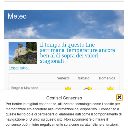
Meteo
Il tempo di questo fine
settimana. temperature ancora
ben al di sopra dei valori
stagionali
Leggi tutto…
Venerdì
Sabato
Domenica
Borgo a Mozzano
Gestisci Consenso
24°C
|
37°C
21°C
|
38°C
22°C
|
38°C
Per fornire le migliori esperienze, utilizziamo tecnologie come i cookie per
Barga
memorizzare e/o accedere alle informazioni del dispositivo. Il consenso a
queste tecnologie ci permetterà di elaborare dati come il comportamento di
24°C
|
34°C
21°C
|
35°C
22°C
|
35°C
navigazione o ID unici su questo sito. Non acconsentire o ritirare il
consenso può influire negativamente su alcune caratteristiche e funzioni.
Castelnuovo Garfagnana