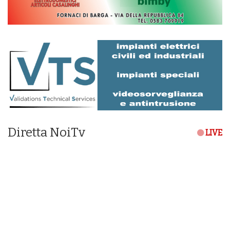
Diretta NoiTv
LIVE