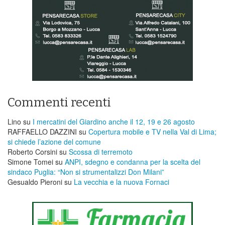
Commenti recenti
Lino
su
I mercatini del Giardino anche il 12, 19 e 26 agosto
RAFFAELLO DAZZINI
su
​Copertura mobile e TV nella Val di Lima;
si chiede l’azione del comune
Roberto Corsini
su
Scossa di terremoto
Simone Tomei
su
ANPI, sdegno e condanna per la scelta del
sindaco Puglia: “Non si strumentalizzi Don Milani”
Gesualdo Pieroni
su
La vecchia e la nuova Fornaci