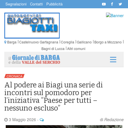
Segnalazioni
Contatti
Pubblicità
Barga
Castelnuovo Garfagnana
Coreglia
Gallicano
Borgo a Mozzano
Bagni di Lucca
Altri comuni
CRONACA
Al podere ai Biagi una serie di
incontri sul pomodoro per
l’iniziativa “Paese per tutti –
nessuno escluso”
3 Maggio 2026
-
di
Redazione