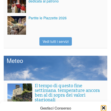
dedicata al patrono
Partite le Piazzette 2026
Vedi tutti i servizi
Meteo
Il tempo di questo fine
settimana. temperature ancora
ben al di sopra dei valori
stagionali
Leggi tutto…
Gestisci Consenso