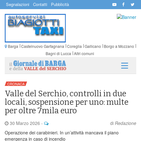
Segnalazioni
Contatti
Pubblicità
Barga
Castelnuovo Garfagnana
Coreglia
Gallicano
Borgo a Mozzano
Bagni di Lucca
Altri comuni
CRONACA
Valle del Serchio, controlli in due
locali, sospensione per uno: multe
per oltre 7mila euro
30 Marzo 2026
-
di
Redazione
Operazione dei carabinieri. In un’attività mancava il piano
emergenza in caso di incendio