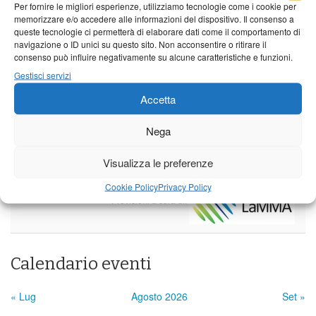
Per fornire le migliori esperienze, utilizziamo tecnologie come i cookie per
Venerdì
Sabato
Domenica
memorizzare e/o accedere alle informazioni del dispositivo. Il consenso a
queste tecnologie ci permetterà di elaborare dati come il comportamento di
Borgo a Mozzano
navigazione o ID unici su questo sito. Non acconsentire o ritirare il
consenso può influire negativamente su alcune caratteristiche e funzioni.
24°C
|
37°C
21°C
|
38°C
22°C
|
38°C
Gestisci servizi
Barga
Accetta
24°C
|
34°C
21°C
|
35°C
22°C
|
35°C
Nega
Castelnuovo Garfagnana
24°C
|
34°C
22°C
|
35°C
22°C
|
35°C
Visualizza le preferenze
Cookie Policy
Privacy Policy
Previsioni a cura di:
Calendario eventi
« Lug
Agosto 2026
Set »