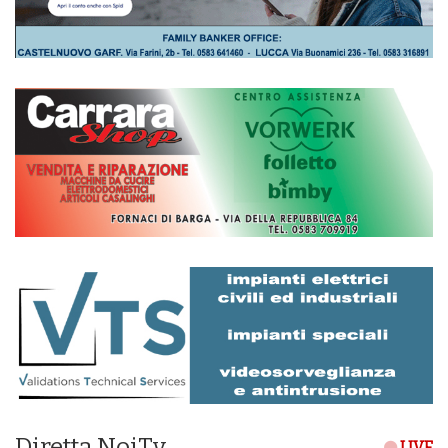
Diretta NoiTv
LIVE