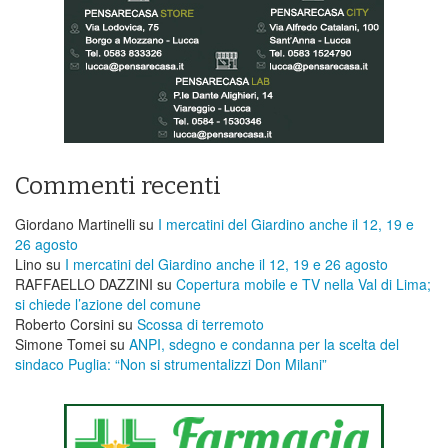
Commenti recenti
Giordano Martinelli
su
I mercatini del Giardino anche il 12, 19 e
26 agosto
Lino
su
I mercatini del Giardino anche il 12, 19 e 26 agosto
RAFFAELLO DAZZINI
su
​Copertura mobile e TV nella Val di Lima;
si chiede l’azione del comune
Roberto Corsini
su
Scossa di terremoto
Simone Tomei
su
ANPI, sdegno e condanna per la scelta del
sindaco Puglia: “Non si strumentalizzi Don Milani”