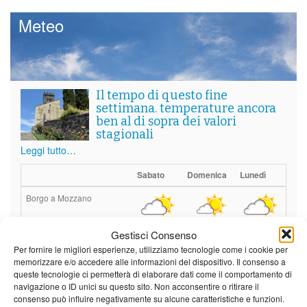
Meteo
Il tempo di questo fine
settimana. temperature ancora
ben al di sopra dei valori
stagionali
Leggi tutto…
Sabato
Domenica
Lunedì
Borgo a Mozzano
23°C
|
36°C
22°C
|
36°C
21°C
|
37°C
Gestisci Consenso
Barga
Per fornire le migliori esperienze, utilizziamo tecnologie come i cookie per
memorizzare e/o accedere alle informazioni del dispositivo. Il consenso a
23°C
|
33°C
22°C
|
33°C
21°C
|
34°C
queste tecnologie ci permetterà di elaborare dati come il comportamento di
navigazione o ID unici su questo sito. Non acconsentire o ritirare il
Castelnuovo Garfagnana
consenso può influire negativamente su alcune caratteristiche e funzioni.