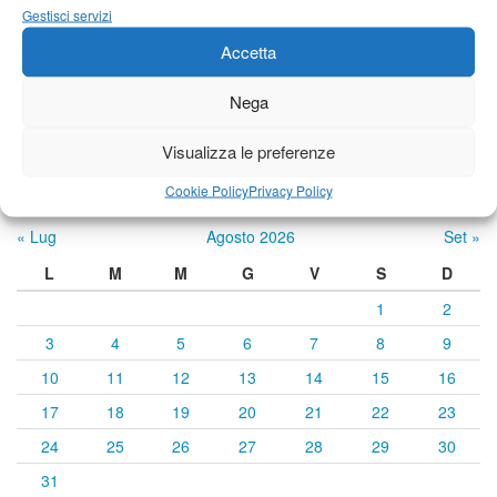
Gestisci servizi
23°C
|
33°C
22°C
|
33°C
21°C
|
34°C
Accetta
Previsioni a cura di:
Nega
Visualizza le preferenze
Calendario eventi
Cookie Policy
Privacy Policy
« Lug
Agosto 2026
Set »
L
M
M
G
V
S
D
1
2
3
4
5
6
7
8
9
10
11
12
13
14
15
16
17
18
19
20
21
22
23
24
25
26
27
28
29
30
31