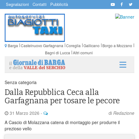
Segnalazioni
Contatti
Pubblicità
Barga
Castelnuovo Garfagnana
Coreglia
Gallicano
Borgo a Mozzano
Bagni di Lucca
Altri comuni
Senza categoria
Dalla Repubblica Ceca alla
Garfagnana per tosare le pecore
31 Marzo 2026
-
di
Redazione
A Cascio di Molazzana catena di montaggio per produrre il
prezioso vello