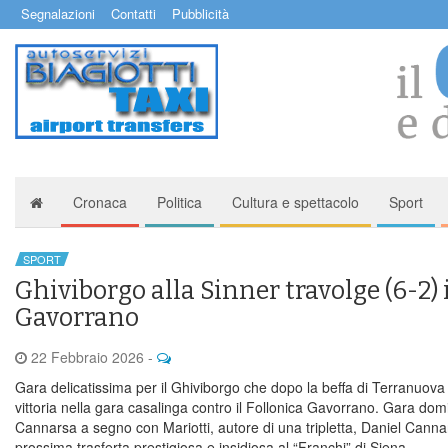
Segnalazioni
Contatti
Pubblicità
Cronaca
Politica
Cultura e spettacolo
Sport
SPORT
Ghiviborgo alla Sinner travolge (6-2) 
Gavorrano
22 Febbraio 2026
-
Gara delicatissima per il Ghiviborgo che dopo la beffa di Terranuova 
vittoria nella gara casalinga contro il Follonica Gavorrano. Gara domi
Cannarsa a segno con Mariotti, autore di una tripletta, Daniel Cann
prossima trasferta prestigiosa e insidiosa al “Franchi” di Siena.