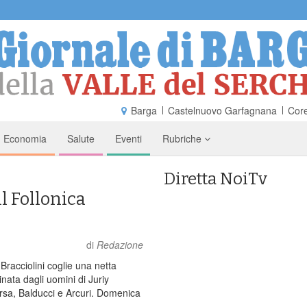
Barga
Castelnuovo Garfagnana
Core
Economia
Salute
Eventi
Rubriche
Diretta NoiTv
il Follonica
di
Redazione
Bracciolini coglie una netta
nata dagli uomini di Juriy
arsa, Balducci e Arcuri. Domenica