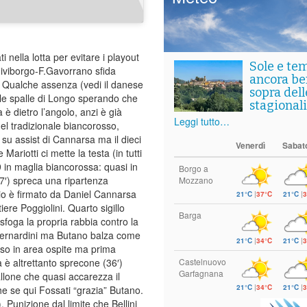
i nella lotta per evitare i playout
Sole e te
iviborgo-F.Gavorrano sfida
ancora ben
. Qualche assenza (vedi il danese
sopra del
lle spalle di Longo sperando che
stagionali
 è dietro l’angolo, anzi è già
Leggi tutto…
nel tradizionale biancorosso,
 su assist di Cannarsa ma il dieci
Venerdì
Sabat
Mariotti ci mette la testa (in tutti
9 in maglia biancorossa: quasi in
Borgo a
7′) spreca una ripartenza
Mozzano
pio è firmato da Daniel Cannarsa
21°C
|
37°C
21°C
|
3
iere Poggiolini. Quarto sigillo
Barga
 sfoga la propria rabbia contro la
di Bernardini ma Butano balza come
21°C
|
34°C
21°C
|
3
oso in area ospite ma prima
 è altrettanto sprecone (36′)
Castelnuovo
Garfagnana
pallone che quasi accarezza il
21°C
|
34°C
21°C
|
3
he se qui Fossati “grazia” Butano.
. Punizione dal limite che Bellini