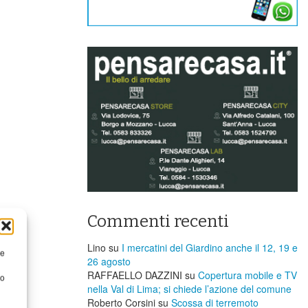
Commenti recenti
Lino
su
I mercatini del Giardino anche il 12, 19 e
re
26 agosto
RAFFAELLO DAZZINI
su
​Copertura mobile e TV
to
nella Val di Lima; si chiede l’azione del comune
Roberto Corsini
su
Scossa di terremoto