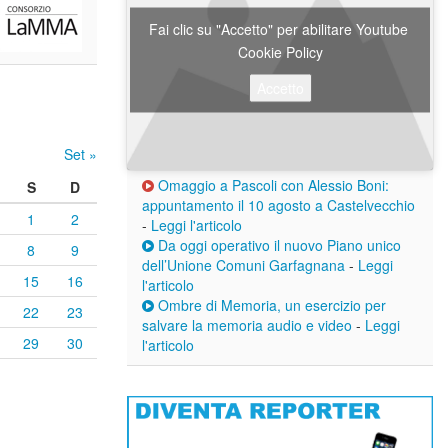
Fai clic su "Accetto" per abilitare Youtube
Cookie Policy
Accetto
Set »
Omaggio a Pascoli con Alessio Boni:
S
D
appuntamento il 10 agosto a Castelvecchio
1
2
-
Leggi l'articolo
Da oggi operativo il nuovo Piano unico
8
9
dell’Unione Comuni Garfagnana
-
Leggi
15
16
l'articolo
Ombre di Memoria, un esercizio per
22
23
salvare la memoria audio e video
-
Leggi
29
30
l'articolo