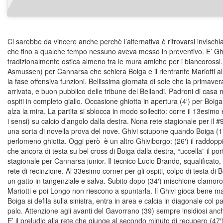
Ci sarebbe da vincere anche perchè l’alternativa è ritrovarsi invischiat
che fino a qualche tempo nessuno aveva messo in preventivo. E’ Gh
tradizionalmente ostica almeno tra le mura amiche per i biancorossi
Asmussen) per Cannarsa che schiera Boiga e il rientrante Mariotti a
la fase offensiva funzioni. Bellissima giornata di sole che la primavera
arrivata, e buon pubblico delle tribune del Bellandi. Padroni di casa 
ospiti in completo giallo. Occasione ghiotta in apertura (4′) per Boiga
alza la mira. La partita si sblocca in modo sollecito: corre il 13esimo e 
i sensi) su calcio d’angolo dalla destra. Nona rete stagionale per il #
una sorta di novella prova del nove. Ghivi sciupone quando Boiga (1
perlomeno ghiotta. Oggi però è un altro Ghiviborgo: (26′) il raddop
che ancora di testa su bel cross di Boiga dalla destra, “uccella” il port
stagionale per Cannarsa junior. Il tecnico Lucio Brando, squalificato,
rete di recinzione. Al 33esimo corner per gli ospiti, colpo di testa 
un gatto in tangenziale e salva. Subito dopo (34′) mischione clamor
Mariotti e poi Longo non riescono a spuntarla. Il Ghivi gioca bene ma
Boiga si defila sulla sinistra, entra in area e calcia in diagonale col 
palo. Attenzione agli avanti del Gavorrano (39) sempre insidiosi anc
E’ il preludio alla rete che giunge al secondo minuto di recupero (47′)