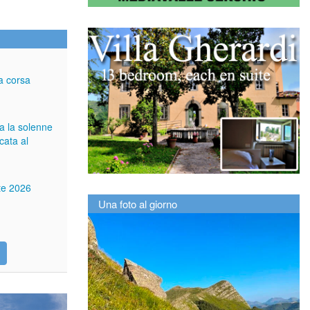
a corsa
ga la solenne
cata al
tte 2026
Una foto al giorno