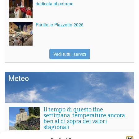
dedicata al patrono
Partite le Piazzette 2026
Vedi tutti i servizi
Meteo
Il tempo di questo fine
settimana. temperature ancora
ben al di sopra dei valori
stagionali
Leggi tutto…