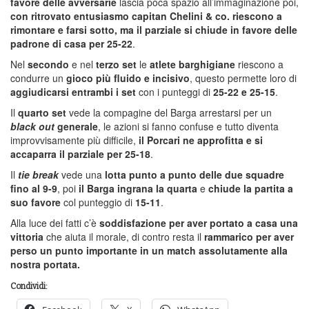
favore delle avversarie
lascia poca spazio all’immaginazione poi,
con ritrovato entusiasmo capitan Chelini & co. riescono a
rimontare e farsi sotto, ma il parziale si chiude in favore delle
padrone di casa per 25-22
.
Nel
secondo
e nel
terzo set
le
atlete barghigiane
riescono a
condurre un
gioco più fluido e incisivo
, questo permette loro di
aggiudicarsi entrambi i set
con i punteggi di
25-22 e 25-15
.
Il
quarto set
vede la compagine del Barga arrestarsi per un
black out
generale
, le azioni si fanno confuse e tutto diventa
improvvisamente più difficile,
il Porcari ne approfitta e si
accaparra il parziale per 25-18
.
Il
tie break
vede una
lotta punto a punto delle due squadre
fino al 9-9
, poi
il Barga ingrana la quarta
e
chiude la partita a
suo favore
col punteggio di
15-11
.
Alla luce dei fatti c’è
soddisfazione per aver portato a casa una
vittoria
che aiuta il morale, di contro resta il
rammarico per aver
perso un punto importante in un match assolutamente alla
nostra portata.
Condividi: