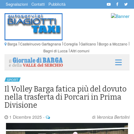
Segnalazioni
Contatti
Pubblicità
Barga
Castelnuovo Garfagnana
Coreglia
Gallicano
Borgo a Mozzano
Bagni di Lucca
Altri comuni
SPORT
Il Volley Barga fatica più del dovuto
nella trasferta di Porcari in Prima
Divisione
1 Dicembre 2025
-
di
Veronica Bertolini