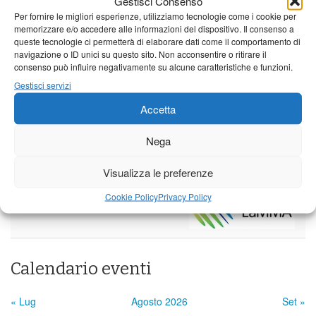
Gestisci Consenso
Domenica
Lunedì
Martedì
Per fornire le migliori esperienze, utilizziamo tecnologie come i cookie per
memorizzare e/o accedere alle informazioni del dispositivo. Il consenso a
Borgo a Mozzano
queste tecnologie ci permetterà di elaborare dati come il comportamento di
navigazione o ID unici su questo sito. Non acconsentire o ritirare il
25°C
|
36°C
21°C
|
37°C
22°C
|
38°C
consenso può influire negativamente su alcune caratteristiche e funzioni.
Gestisci servizi
Barga
Accetta
25°C
|
33°C
21°C
|
34°C
22°C
|
35°C
Castelnuovo Garfagnana
Nega
25°C
|
33°C
21°C
|
34°C
22°C
|
35°C
Visualizza le preferenze
Cookie Policy
Privacy Policy
Previsioni a cura di:
Calendario eventi
« Lug
Agosto 2026
Set »