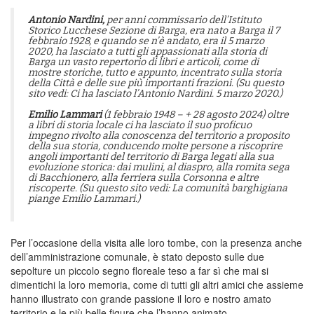
Antonio Nardini,
per anni commissario dell’Istituto
Storico Lucchese Sezione di Barga, era nato a Barga il 7
febbraio 1928, e quando se n’è andato, era il 5 marzo
2020, ha lasciato a tutti gli appassionati alla storia di
Barga un vasto repertorio di libri e articoli, come di
mostre storiche, tutto e appunto, incentrato sulla storia
della Città e delle sue più importanti frazioni. (Su questo
sito vedi: Ci ha lasciato l’Antonio Nardini. 5 marzo 2020.)
Emilio Lammari
(1 febbraio 1948 – + 28 agosto 2024) oltre
a libri di storia locale ci ha lasciato il suo proficuo
impegno rivolto alla conoscenza del territorio a proposito
della sua storia, conducendo molte persone a riscoprire
angoli importanti del territorio di Barga legati alla sua
evoluzione storica: dai mulini, al diaspro, alla romita sega
di Bacchionero, alla ferriera sulla Corsonna e altre
riscoperte. (Su questo sito vedi: La comunità barghigiana
piange Emilio Lammari.)
Per l’occasione della visita alle loro tombe, con la presenza anche
dell’amministrazione comunale, è stato deposto sulle due
sepolture un piccolo segno floreale teso a far sì che mai si
dimentichi la loro memoria, come di tutti gli altri amici che assieme
hanno illustrato con grande passione il loro e nostro amato
territorio e le più belle figure che l’hanno animato.