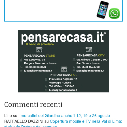
Commenti recenti
Lino
su
I mercatini del Giardino anche il 12, 19 e 26 agosto
RAFFAELLO DAZZINI
su
​Copertura mobile e TV nella Val di Lima;
si chiede l’azione del comune