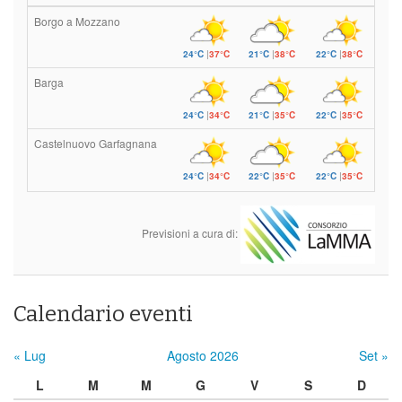
Borgo a Mozzano
24°C
|
37°C
21°C
|
38°C
22°C
|
38°C
Barga
24°C
|
34°C
21°C
|
35°C
22°C
|
35°C
Castelnuovo Garfagnana
24°C
|
34°C
22°C
|
35°C
22°C
|
35°C
Previsioni a cura di:
Calendario eventi
« Lug
Agosto 2026
Set »
L
M
M
G
V
S
D